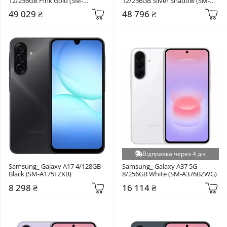
12/256GB Pink Gold (SM-
12/256GB Silver Shadow (SM-
S948BZDD)
S948BZSD)
49 029 ₴
48 796 ₴
Відправка через 4 дні
Samsung_ Galaxy A17 4/128GB 
Samsung_ Galaxy A37 5G 
Black (SM-A175FZKB)
8/256GB White (SM-A376BZWG)
8 298 ₴
16 114 ₴