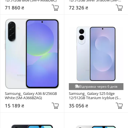
F966BZSC)
71 860 ₴
72 326 ₴
Відправка через 6 днів
Samsung_ Galaxy A36 8/256GB 
Samsung_ Galaxy S25 Edge 
White (SM-A366BZAG)
12/512GB Titanium Icyblue (SM-
S937BLBG)
15 189 ₴
35 056 ₴