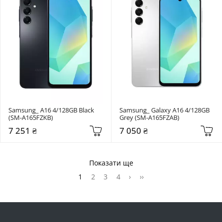
Samsung_ A16 4/128GB Black 
Samsung_ Galaxy A16 4/128GB 
(SM-A165FZKB)
Grey (SM-A165FZAB)
7 251 ₴
7 050 ₴
Показати ще
1
2
3
4
›
››