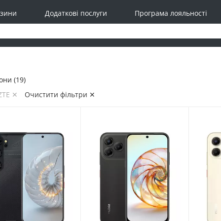
зини
Додаткові послуги
Програма лояльності
ни (19)
ZTE ✕
Очистити фільтри ✕