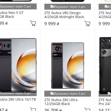
Відправка через 3 дні
Відправка через 3 дні
Ві
ubia Neo 5 GT 
ZTE Nubia V80 Design 
ZTE Nub
GB Black
4/256GB Midnight Black
4/256G
99 ₴
9 999 ₴
9 999
Відправка через 3 дні
Відправка через 3 дні
ubia Z80 Ultra 16/1TB 
ZTE Nubia Z80 Ultra 
ZTE Nu
12/256GB Black
Pro 24/
47 ₴
36 708 ₴
54 21