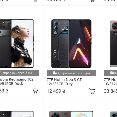
Відправка через 3 дні
Відправка через 3 дні
Ві
ubia Redmagic 10S 
ZTE Nubia Neo 3 GT 
ZTE Nub
6/512GB Dusk
12/256GB Grey
16/512G
83 ₴
12 499 ₴
33 84