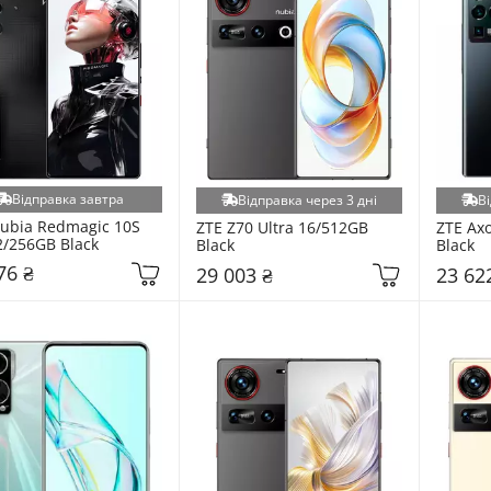
Відправка завтра
Відправка через 3 дні
Ві
ubia Redmagic 10S 
ZTE Z70 Ultra 16/512GB 
ZTE Axo
2/256GB Black
Black
Black
76 ₴
29 003 ₴
23 62