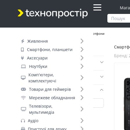
Мага
Продукти
Смартфони, планшети
Смартфони
Живлення
Смартфо
Фільтр
Смартфони, планшети
Бренд: 
Аксесуари
Ціна
Ноутбуки
Комп'ютери,
Днів до відправки (2)
комплектуючі
Товари для геймерів
Бренд (35)
Мережеве обладнання
Телевізори,
мультимедіа
ZTE (19)
Аудіо
Samsung_ (+161)
Пристрої для друку