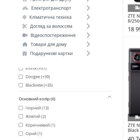
OnePlus (+139)
Електротранспорт
Apple (+132)
ZTE N
Кліматична техніка
Samsung (+126)
8/256
Oukitel (+122)
Догляд за волоссям
18 9
Xiaomi (+112)
Відеоспостереження
Xiaomi_ (+111)
Товари для дому
Google (+102)
Подарункові картки
Ulefone (+59)
Infinix (+57)
Doogee (+39)
Blackview (+35)
Motorola (+35)
Основний колір (6)
Oppo (+25)
Чорний (13)
POCO_ (+23)
Жовтий (2)
Vivo (+21)
Коричневий (1)
ZTE N
Honor (+20)
Black
Сірий (1)
Realme (+17)
40 7