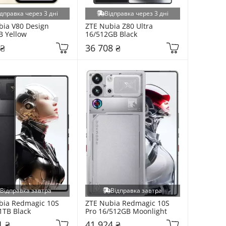
дправка через 3 дні
Відправка через 3 дні
ia V80 Design 
ZTE Nubia Z80 Ultra 
B Yellow
16/512GB Black
 ₴
36 708 ₴
Відправка завтра
Відправка завтра
bia Redmagic 10S 
ZTE Nubia Redmagic 10S 
1TB Black
Pro 16/512GB Moonlight
1 ₴
41 924 ₴