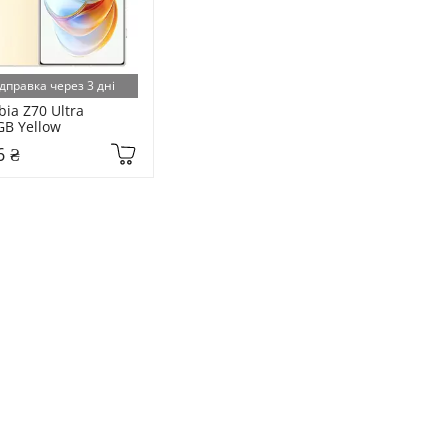
дправка через 3 дні
ia Z70 Ultra 
GB Yellow
6 ₴