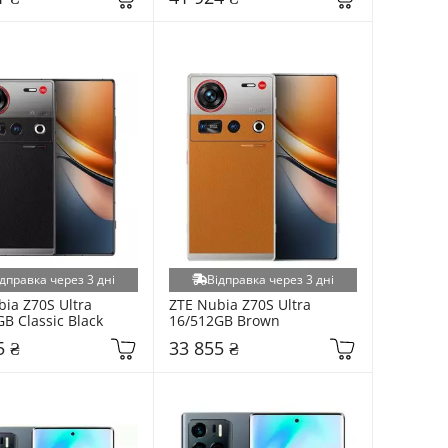
дправка через 3 дні
Відправка через 3 дні
ia Z70S Ultra 
ZTE Nubia Z70S Ultra 
B Classic Black
16/512GB Brown
5 ₴
33 855 ₴