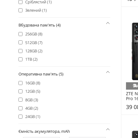
Сріблястий (1)
Tecno (+14)
Зелений (1)
Fossibot (+13)
Oscal (+12)
Вбудована пам'ять (4)
Nothing (+10)
256GB (8)
Poco (+8)
512GB (7)
Sony (+8)
128GB (2)
Nothing Phone (+5)
1TB (2)
Cubot (+4)
Sharp (+3)
Оперативна пам'ять (5)
Sigma (+3)
16GB (8)
CAT (+2)
12GB (5)
ZTE N
Hotwav (+2)
Pro 1
8GB (3)
Huawei (+2)
39 0
4GB (2)
Asus (+1)
24GB (1)
Gigaset (+1)
Unihertz (+1)
Ємність акумулятора, mAh