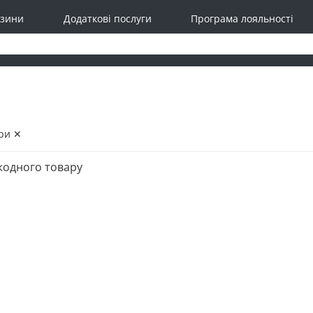
зини
Додаткові послуги
Програма лояльності
ри ✕
жодного товару