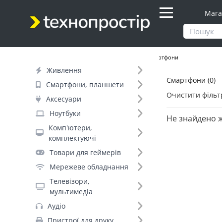
Мага
Продукти
Смартфони, планшети
Смартфони
Живлення
Смартфони (0)
Фільтр
Смартфони, планшети
Очистити фільт
Аксесуари
Бренд (35)
Ноутбуки
Не знайдено 
Комп'ютери,
комплектуючі
OnePlus (188)
Товари для геймерів
Samsung_ (170)
Мережеве обладнання
Apple (149)
Телевізори,
Poco (135)
мультимедіа
Xiaomi_ (135)
Аудіо
Samsung (131)
Пристрої для друку