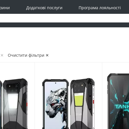
зини
Додаткові послуги
Програма лояльності
 ✕
Очистити фільтри ✕