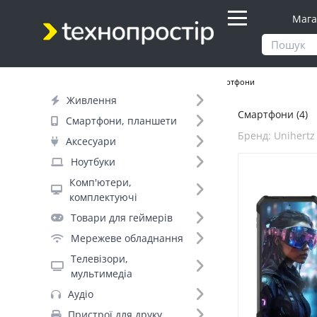
Мага
Продукти
Смартфони, планшети
Смартфони
Живлення
Смартфони (4)
Фільтр
Смартфони, планшети
Бренд: Unihertz
Аксесуари
Ціна
Ноутбуки
Комп'ютери,
Днів до відправки (2)
комплектуючі
Товари для геймерів
Бренд (35)
Мережеве обладнання
Телевізори,
мультимедіа
Unihertz (4)
Аудіо
Apple (+188)
Пристрої для друку