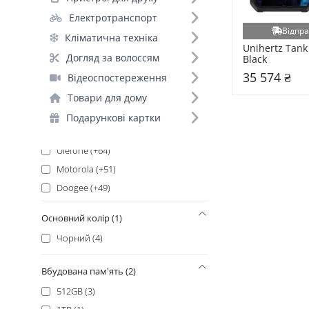
OnePlus (+188)
Електротранспорт
Samsung_ (+170)
Відпра
Кліматична техніка
Xiaomi (+156)
Unihertz Tank 
Xiaomi_ (+140)
Догляд за волоссям
Black
Samsung (+131)
35 574 ₴
Відеоспостереження
Google (+129)
Товари для дому
Oukitel (+123)
Подарункові картки
Infinix (+71)
Ulefone (+64)
Motorola (+51)
Doogee (+49)
Blackview (+46)
Основний колір (1)
Oppo (+30)
Чорний (4)
Honor (+29)
ZTE (+27)
Вбудована пам'ять (2)
Vivo (+26)
512GB (3)
POCO_ (+25)