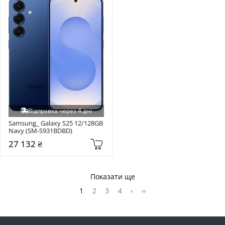
Відправка через 4 дні
Samsung_ Galaxy S25 12/128GB 
Navy (SM-S931BDBD)
27 132 ₴
Показати ще
1
2
3
4
›
››