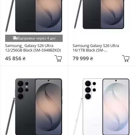
Відправка через 4 дні
Samsung_ Galaxy S26 Ultra 
Samsung Galaxy S26 Ultra 
12/256GB Black (SM-S948BZKD)
16/1TB Black (SM-
S948BZKHEUC)
45 856 ₴
79 999 ₴