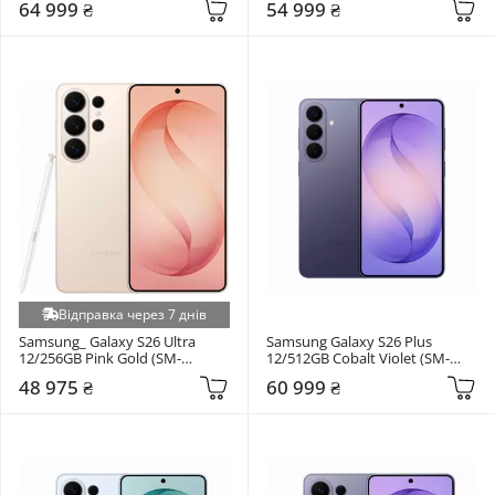
64 999 ₴
54 999 ₴
Відправка через 7 днів
Samsung_ Galaxy S26 Ultra 
Samsung Galaxy S26 Plus 
12/256GB Pink Gold (SM-
12/512GB Cobalt Violet (SM-
S948BZDD)
S947BZVGEUC)
48 975 ₴
60 999 ₴