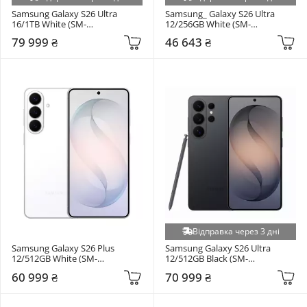
Samsung Galaxy S26 Ultra 
Samsung_ Galaxy S26 Ultra 
16/1TB White (SM-
12/256GB White (SM-
S948BZWHEUC)
S948BZWD)
79 999 ₴
46 643 ₴
Відправка через 3 дні
Samsung Galaxy S26 Plus 
Samsung Galaxy S26 Ultra 
12/512GB White (SM-
12/512GB Black (SM-
S947BZWGEUC)
S948BZKGEUC)
60 999 ₴
70 999 ₴