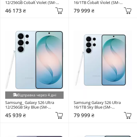
12/256GB Cobalt Violet (SM-
16/1TB Cobalt Violet (SM-
S948BZVD)
S948BZVHEUC)
46 173 ₴
79 999 ₴
Відправка через 4 дні
Samsung_ Galaxy S26 Ultra 
Samsung Galaxy S26 Ultra 
12/256GB Sky Blue (SM-
16/1TB Sky Blue (SM-
S948BLBD)
S948BLBHEUC)
45 939 ₴
79 999 ₴