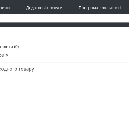
зини
Додаткові послуги
Програма лояльності
ншети (0)
ри ✕
жодного товару