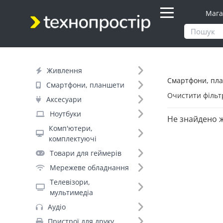
Мага
Продукти
Смартфони, планшети
Живлення
Смартфони, пла
Фільтр
Смартфони, планшети
Очистити фільт
Аксесуари
Вид товару (6)
Ноутбуки
Не знайдено 
Смартфони (1765)
Комп'ютери,
Планшети (312)
комплектуючі
Кнопкові мобільні телефони (169)
Товари для геймерів
Смарт-кільця (59)
Мережеве обладнання
Електронні книги (24)
Телевізори,
Стартові пакети (5)
мультимедіа
Аудіо
Пристрої для друку