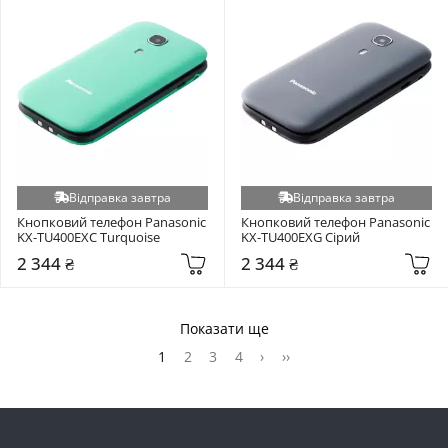
Відправка завтра
Відправка завтра
Кнопковий телефон Panasonic 
Кнопковий телефон Panasonic 
KX-TU400EXC Turquoise
KX-TU400EXG Сірий
2 344 ₴
2 344 ₴
Показати ще
1
2
3
4
›
››