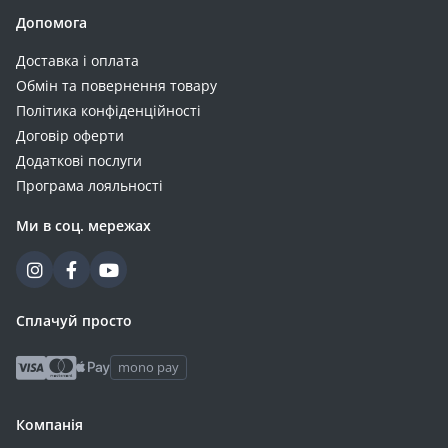
2.2 (1)
Допомога
2.3 (1)
Доставка і оплата
2.4 (1)
Обмін та повернення товару
2.8 (1)
Політика конфіденційності
2.9 (1)
Договір оферти
314 (1)
Додаткові послуги
32 (1)
Програма лояльності
320 (1)
Ми в соц. мережах
36 (1)
3.3 (1)
410 (1)
42 (1)
Сплачуй просто
4.2 (1)
mono pay
5.8 (1)
60 (1)
Компанія
70 (1)