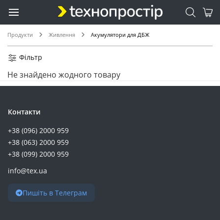
0.4 (1)
0.7 (1)
0.8 (1)
Продукти
Живлення
Акумулятори для ДБЖ
10 (1)
102 (1)
Фільтр
104 (1)
Не знайдено жодного товару
10.5 (1)
134 (1)
135 (1)
Контакти
15 (1)
+38 (096) 2000 959
16 (1)
+38 (063) 2000 959
160 (1)
+38 (099) 2000 959
1.5 (1)
info@tex.ua
22 (1)
228 (1)
Пишіть в Телеграм
260 (1)
275 (1)