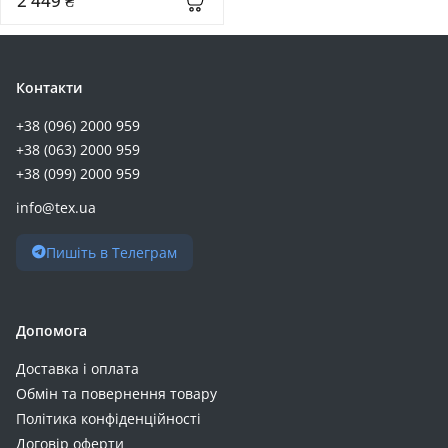
2 449 ₴
32 (+1)
320 (+1)
36 (+1)
Контакти
3.3 (+1)
+38 (096) 2000 959
410 (+1)
+38 (063) 2000 959
42 (+1)
+38 (099) 2000 959
4.2 (+1)
info@tex.ua
5.8 (+1)
60 (+1)
Пишіть в Телеграм
70 (+1)
75 (+1)
90 (+1)
Допомога
9.5 (+1)
Доставка і оплата
Обмін та повернення товару
Політика конфіденційності
Договір оферти