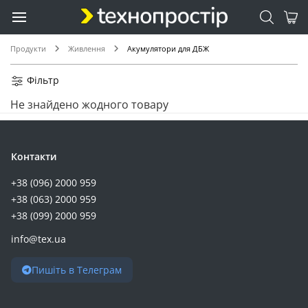
0.4 (1)
0.7 (1)
0.8 (1)
Продукти
Живлення
Акумулятори для ДБЖ
10 (1)
102 (1)
Фільтр
104 (1)
Не знайдено жодного товару
10.5 (1)
134 (1)
135 (1)
Контакти
15 (1)
+38 (096) 2000 959
16 (1)
+38 (063) 2000 959
160 (1)
+38 (099) 2000 959
1.5 (1)
info@tex.ua
22 (1)
228 (1)
Пишіть в Телеграм
260 (1)
275 (1)