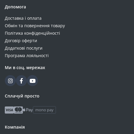
2.2 (1)
Допомога
2.3 (1)
Доставка і оплата
2.4 (1)
Обмін та повернення товару
2.8 (1)
Політика конфіденційності
2.9 (1)
Договір оферти
314 (1)
Додаткові послуги
32 (1)
Програма лояльності
320 (1)
Ми в соц. мережах
36 (1)
3.3 (1)
410 (1)
42 (1)
Сплачуй просто
4.2 (1)
mono pay
5.8 (1)
60 (1)
Компанія
70 (1)