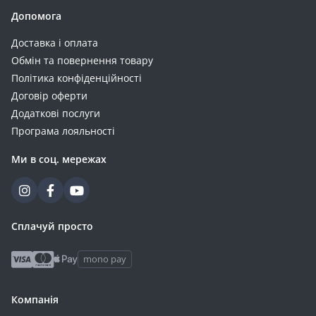
2.2 (1)
Допомога
2.3 (1)
Доставка і оплата
2.4 (1)
Обмін та повернення товару
2.8 (1)
Політика конфіденційності
2.9 (1)
Договір оферти
314 (1)
Додаткові послуги
32 (1)
Програма лояльності
320 (1)
Ми в соц. мережах
36 (1)
3.3 (1)
410 (1)
42 (1)
Сплачуй просто
4.2 (1)
mono pay
5.8 (1)
60 (1)
Компанія
70 (1)