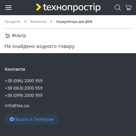
0.4 (1)
0.7 (1)
0.8 (1)
Продукти
Живлення
Акумулятори для ДБЖ
10 (1)
102 (1)
Фільтр
104 (1)
Не знайдено жодного товару
10.5 (1)
134 (1)
135 (1)
Контакти
15 (1)
+38 (096) 2000 959
16 (1)
+38 (063) 2000 959
160 (1)
+38 (099) 2000 959
1.5 (1)
info@tex.ua
22 (1)
228 (1)
Пишіть в Телеграм
260 (1)
275 (1)