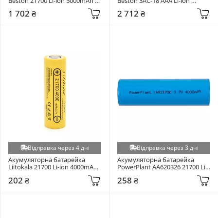
Beston 21700 Li-ion 5000mAh 
Beston 3AC-18 AAA Li-ion 
2шт (AA620388)
400mAh 4шт (AA620272)
1 702 ₴
2 712 ₴
Відправка через 4 дні
Відправка через 3 дні
Акумуляторна батарейка 
Акумуляторна батарейка 
Liitokala 21700 Li-ion 4000mAh 
PowerPlant AA620326 21700 Li-
1шт (Lii-40A)
ion 4000mAh 1шт (AA620326)
202 ₴
258 ₴