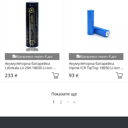
Відправка через 4 дні
Відправка через 4 дні
Акумуляторна батарейка 
Акумуляторна батарейка 
Liitokala Lii-29A 18650 Li-ion 
Vipow ICR TipTop 18650 Li-ion 
2900mAh 1шт (Lii-29A)
2000mAh 1шт (ICR18650-
233 ₴
93 ₴
2000mAhTT)
Показати ще
1
2
›
››