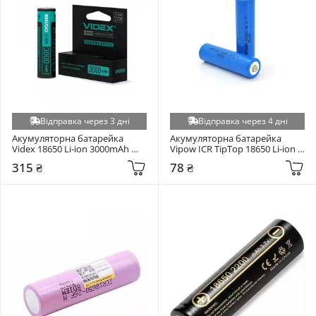
Відправка через 3 дні
Відправка через 4 дні
Акумуляторна батарейка 
Акумуляторна батарейка 
Videx 18650 Li-ion 3000mAh 
Vipow ICR TipTop 18650 Li-ion 
1шт
1800mAh 1шт (ICR18650-
315 ₴
78 ₴
1800mAhTT)