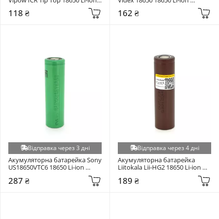
2500mAh 1шт (ICR18650-
2200mAh 1шт
118 ₴
162 ₴
2500mAhTT)
Відправка через 3 дні
Відправка через 4 дні
Акумуляторна батарейка Sony 
Акумуляторна батарейка 
US18650VTC6 18650 Li-ion 
Liitokala Lii-HG2 18650 Li-ion 
3000mAh 1шт (US18650VTC6)
3000mAh 1шт (Lii-HG2)
287 ₴
189 ₴