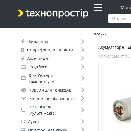
Мага
Продукти
Живлення
Акумуляторні батарейки
Живлення
Акумуляторні ба
Фільтр
Смартфони, планшети
Тип елементу: 
Аксесуари
Днів до відправки (1)
Ноутбуки
Комп'ютери,
Бренд (1)
комплектуючі
LiFePo4 (1)
Товари для геймерів
Мережеве обладнання
Тип елементу (10)
Телевізори,
мультимедіа
Аудіо
32650 (1)
Пристрої для друку