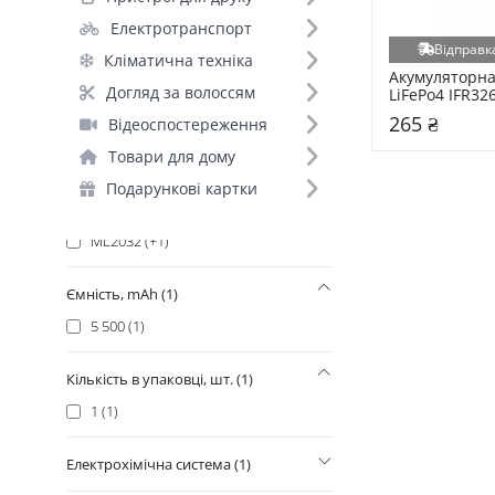
18650 (+42)
Електротранспорт
AAA (+17)
Відправка
Кліматична техніка
AA (+13)
Акумуляторна
21700 (+10)
Догляд за волоссям
LiFePo4 IFR32
LiFePO4 5500
16340 (+1)
265 ₴
Відеоспостереження
26650 (+1)
Товари для дому
C (+1)
Подарункові картки
D (+1)
ML2032 (+1)
Ємність, mAh (1)
5 500 (1)
Кількість в упаковці, шт. (1)
1 (1)
Електрохімічна система (1)