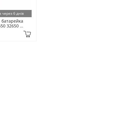
 через 6 днів
 батарейка 
650 32650 
mAh 1шт