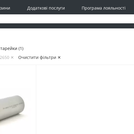
зини
Додаткові послуги
Програма лояльності
тарейки (1)
32650 ✕
Очистити фільтри ✕