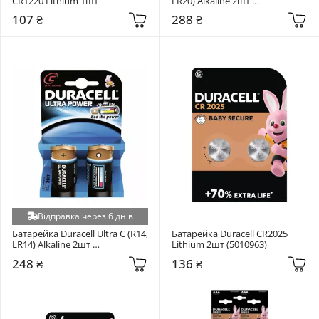
CR1220 Lithium 1шт
LR20) Alkaline 2шт 
(5000394052512 / 81483648)
107 ₴
288 ₴
Відправка через 6 днів
Батарейка Duracell Ultra C (R14, 
Батарейка Duracell CR2025 
LR14) Alkaline 2шт 
Lithium 2шт (5010963)
(5000394052529 / 81483545)
248 ₴
136 ₴