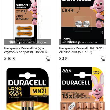
Відправка через 8 днів
Відправка завтра
Батарейка Duracell ZA (для 
Батарейка Duracell LR44/AG13 
слухових апаратів) Zinc Air 6шт 
Alkaline 2шт (5007795)
(5007516)
246 ₴
80 ₴