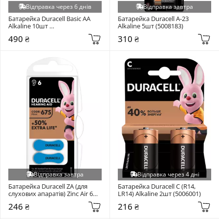
Відправка через 6 днів
Відправка завтра
Батарейка Duracell Basic AA 
Батарейка Duracell A-23 
Alkaline 10шт 
Alkaline 5шт (5008183)
(5002508/5006461)
490 ₴
310 ₴
Відправка завтра
Відправка через 4 дні
Батарейка Duracell ZA (для 
Батарейка Duracell C (R14, 
слухових апаратів) Zinc Air 6шт 
LR14) Alkaline 2шт (5006001)
(5007521)
246 ₴
216 ₴