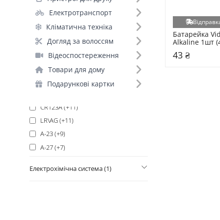
AA (+75)
Електротранспорт
AAA (+66)
Відправка
Кліматична техніка
Krone (+20)
Батарейка Vid
CR2032 (+17)
Догляд за волоссям
Alkaline 1шт 
CR2016 (+14)
43 ₴
Відеоспостереження
CR2025 (+13)
Товари для дому
D (R20, LR20) (+13)
Подарункові картки
C (R14, LR14) (+11)
CR123A (+11)
LR\AG (+11)
A-23 (+9)
A-27 (+7)
CR2 (+5)
Електрохімічна система (1)
CR1620 (+4)
ZA (для слухових апаратів) (+4)
AAAA (+3)
CR1216 (+3)