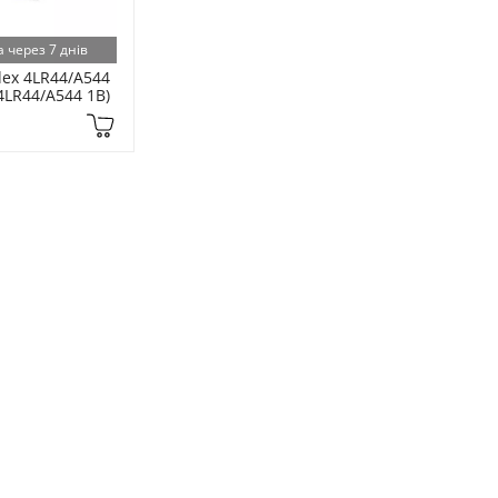
 через 7 днів
ex 4LR44/A544 
(4LR44/A544 1B)