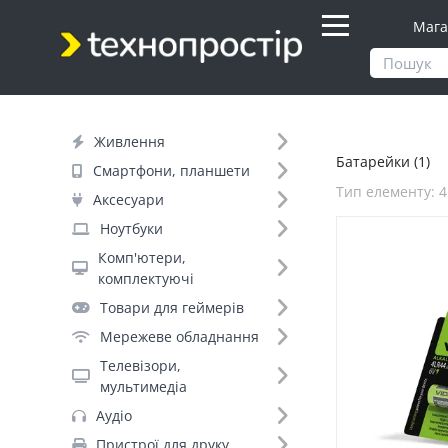
Мага
Продукти
Живлення
Батарейки
Живлення
Батарейки (1)
Фільтр
Смартфони, планшети
Тип елементу: 
Аксесуари
Днів до відправки (1)
Ноутбуки
Комп'ютери,
Бренд (1)
комплектуючі
Videx (1)
Товари для геймерів
Мережеве обладнання
Тип елементу (64)
Телевізори,
мультимедіа
Аудіо
4LR44/A544 (1)
Пристрої для друку