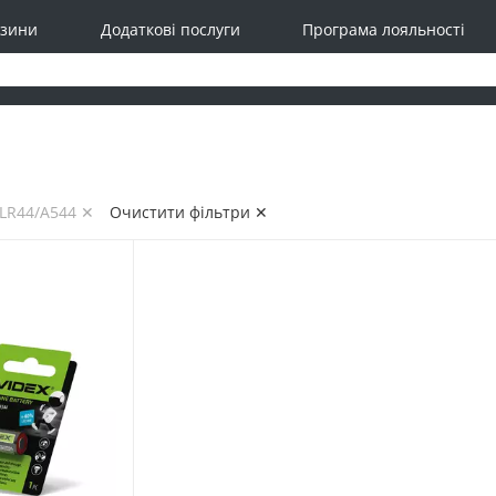
зини
Додаткові послуги
Програма лояльності
4LR44/A544 ✕
Очистити фільтри ✕