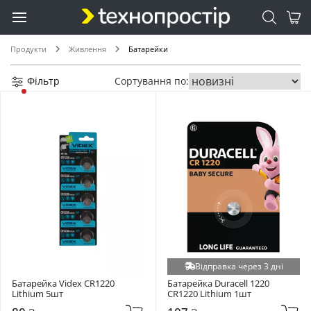
LR66/AG4 (+1)
LR754/AG5 (+1)
LR921/AG6 (+1)
Продукти
Живлення
Батарейки
LR926/AG7 (+1)
LR936/AG9 (+1)
Фільтр
Сортування по:
MN11 (+1)
PR10 (+1)
PR312 (+1)
PR41 (+1)
PR48 (+1)
PR-13 (+1)
SR1130 (+1)
SR421SW (+1)
SR712SW (+1)
Відправка через 3 дні
Батарейка Videx CR1220 
Батарейка Duracell 1220 
Lithium 5шт
CR1220 Lithium 1шт