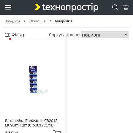
LR926/AG7 (+1)
LR936/AG9 (+1)
MN11 (+1)
Продукти
Живлення
Батарейки
PR10 (+1)
PR312 (+1)
Фільтр
Сортування по:
PR41 (+1)
PR48 (+1)
PR-13 (+1)
SR1130 (+1)
SR421SW (+1)
SR712SW (+1)
Батарейка Panasonic CR2012 
Lithium 1шт (CR-2012EL/1B)