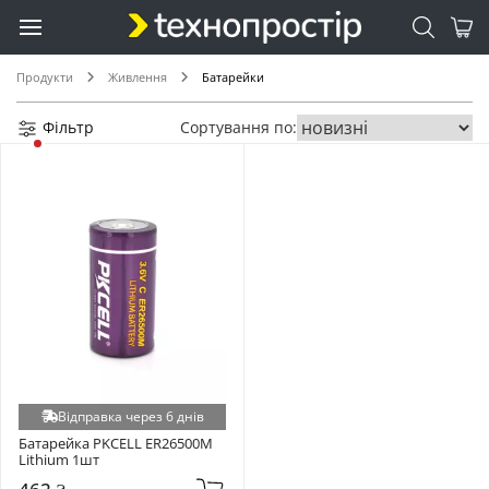
LR926/AG7 (+1)
LR936/AG9 (+1)
MN11 (+1)
Продукти
Живлення
Батарейки
PR10 (+1)
PR312 (+1)
Фільтр
Сортування по:
PR41 (+1)
PR48 (+1)
PR-13 (+1)
SR1130 (+1)
SR421SW (+1)
SR712SW (+1)
Відправка через 6 днів
Батарейка PKCELL ER26500M 
Lithium 1шт