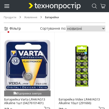
SR421SW (+1)
SR712SW (+1)
ZA675 (+1)
Продукти
Живлення
Батарейки
Фільтр
Сортування по:
Відправка завтра
Батарейка Varta LR44/AG13 
Батарейка Videx LR44/AG13 
Alkaline 1шт (04276101401)
Alkaline 10шт (291666)