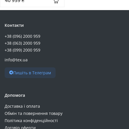
40 959 ₴
Deye (+5)
Enot (+5)
Esperanza (+5)
Контакти
Eve (+5)
+38 (096) 2000 959
GEM (+5)
+38 (063) 2000 959
Oukitel (+5)
+38 (099) 2000 959
Power Queen (+5)
info@tex.ua
Timeusb (+5)
Belkin (+4)
Пишіть в Телеграм
Beston (+4)
CATL (+4)
Digitus (+4)
Допомога
LDNIO (+4)
Доставка і оплата
Mervesan (+4)
Обмін та повернення товару
Nitecore (+4)
Політика конфіденційності
Orbus (+4)
Договір оферти