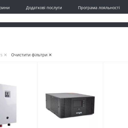
зини
Додаткові послуги
Програма лояльності
rs ✕
Очистити фільтри ✕