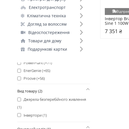
Hoco (+147)
Електротранспорт
Merlion (+147)
Відправ
Кліматична техніка
PowerCom (+113)
Інвертор Br
Sine 1 100W
Baseus (+108)
Догляд за волоссям
2000VA)
7 351 ₴
LogicPower (+108)
Відеоспостереження
Videx (+91)
Товари для дому
Panasonic (+89)
Подарункові картки
APC (+78)
PowerPlant (+71)
EnerGenie (+65)
Proove (+56)
Duracell (+50)
Вид товару (2)
PowerWalker (+48)
Джерела безперебійного живлення
ColorWay (+46)
(1)
Liitokala (+46)
Інвертори (1)
Varta (+46)
CSB (+43)
Основний колір (1)