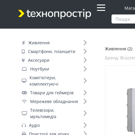
Мага
Продукти
Живлення
Живлення
Живлення (2)
Фільтр
Смартфони, планшети
Бренд: Brazze
Аксесуари
Ціна
Ноутбуки
Комп'ютери,
Днів до відправки (2)
комплектуючі
Товари для геймерів
Бренд (161)
Мережеве обладнання
Телевізори,
мультимедіа
Brazzers (2)
Аудіо
Ritar (+165)
Пристрої для друку