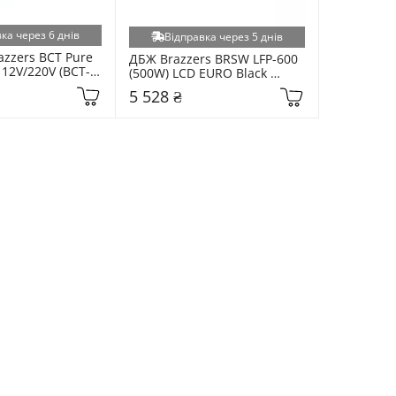
ка через 6 днів
Відправка через 5 днів
azzers BCT Pure 
ДБЖ Brazzers BRSW LFP-600 
 12V/220V (BCT-
(500W) LCD EURO Black 
(BRSW-LFP-600)
5 528 ₴