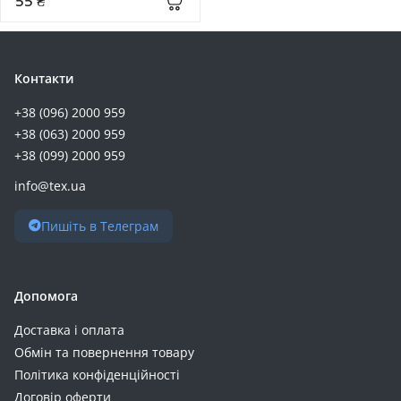
55 ₴
Deye (+5)
Esperanza (+5)
Eve (+5)
Контакти
GEM (+5)
+38 (096) 2000 959
Oukitel (+5)
+38 (063) 2000 959
Power Queen (+5)
+38 (099) 2000 959
Romoss (+5)
info@tex.ua
Timeusb (+5)
Beston (+4)
Пишіть в Телеграм
CATL (+4)
LDNIO (+4)
Mervesan (+4)
Допомога
Nitecore (+4)
Доставка і оплата
Orbus (+4)
Обмін та повернення товару
RivaCase (+4)
Політика конфіденційності
V-TAC (+4)
Договір оферти