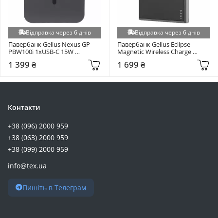
Logan (+1)
Logic (+1)
Відправка через 6 днів
Відправка через 6 днів
Marstek (+1)
Павербанк Gelius Nexus GP-
Павербанк Gelius Eclipse 
Maxwell (+1)
PBW100i 1xUSB-C 15W 
Magnetic Wireless Charge 
5000mAh Dark Blue (98435)
1xUSB-C + 1xUSB-A 15W 
Maxxtro (+1)
1 399 ₴
1 699 ₴
5000mAh Black Gray (GP-
WC014)
NPP (+1)
Optima (+1)
Optonica (+1)
Контакти
Oscal (+1)
+38 (096) 2000 959
Pino (+1)
+38 (063) 2000 959
Power (+1)
+38 (099) 2000 959
Power-Xtra (+1)
info@tex.ua
PowerMaster (+1)
Proouve (+1)
Пишіть в Телеграм
Senmaxu (+1)
Sunwoda (+1)