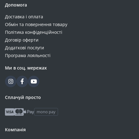
TECNOWARE (+1)
Допомога
TP-Link (+1)
Доставка і оплата
Usams (+1)
Обмін та повернення товару
WUW (+1)
Політика конфіденційності
Договір оферти
Додаткові послуги
Програма лояльності
Ми в соц. мережах
Сплачуй просто
mono pay
Компанія