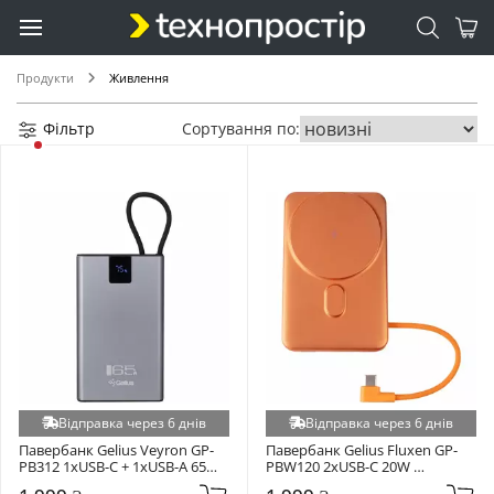
Hama (+3)
KSTAR (+3)
Продукти
Живлення
Long (+3)
SEKO (+3)
Фільтр
Сортування по:
Tommatech (+3)
Voltero (+3)
YENKEE (+3)
Ajax (+2)
Andes (+2)
Brazzers (+2)
Carspa (+2)
DJI (+2)
Emos (+2)
everActive (+2)
Відправка через 6 днів
Відправка через 6 днів
Fossibot (+2)
Павербанк Gelius Veyron GP-
Павербанк Gelius Fluxen GP-
PB312 1xUSB-C + 1xUSB-A 65W 
PBW120 2xUSB-C 20W 
Hegel (+2)
20000mAh Black (101556)
10000mAh Orange (101783)