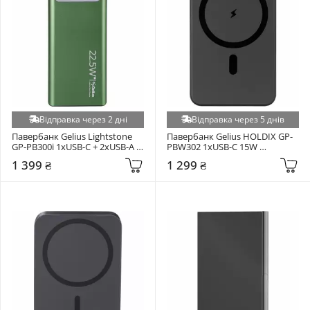
Conter (+1)
Dudao (+1)
Dyness (+1)
Eisen (+1)
Essager (+1)
Exelon (+1)
Exradigital (+1)
Відправка через 2 дні
Відправка через 5 днів
ExtraDigital (+1)
Павербанк Gelius Lightstone 
Павербанк Gelius HOLDIX GP-
GP-PB300i 1xUSB-C + 2xUSB-A 
PBW302 1xUSB-C 15W 
FIAMM (+1)
22,5W 20000mAh Green (99033)
10000mAh Black (100988)
1 399 ₴
1 299 ₴
Green Wave (+1)
Griffin (+1)
GSL (+1)
Hyundai (+1)
Lenovo (+1)
LEXRON (+1)
LiFePo4 (+1)
Little Rock (+1)