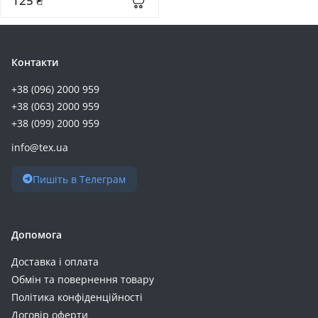
125 ₴
Romoss (+7)
Ugreen (+7)
Aspiring (+6)
Контакти
Belkin (+6)
+38 (096) 2000 959
ArmorStandart (+5)
+38 (063) 2000 959
Deye (+5)
+38 (099) 2000 959
Enot (+5)
info@tex.ua
GEM (+5)
Oukitel (+5)
Пишіть в Телеграм
Power Queen (+5)
Timeusb (+5)
Vtoman (+5)
Допомога
CATL (+4)
Доставка і оплата
Digitus (+4)
Обмін та повернення товару
LDNIO (+4)
Політика конфіденційності
Makelsan (+4)
Договір оферти