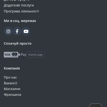
Beston (+4)
Додаткові послуги
CATL (+4)
Програма лояльності
Hama (+4)
Ми в соц. мережах
LDNIO (+4)
Mervesan (+4)
Nitecore (+4)
Orbus (+4)
Сплачуй просто
V-TAC (+4)
Vtoman (+4)
mono pay
ZMI (+4)
Enerlight (+3)
Компанія
KSTAR (+3)
Про нас
Outdo (+3)
Вакансії
Remax (+3)
Магазини
SEKO (+3)
Франшиза
Tommatech (+3)
Toshiba (+3)