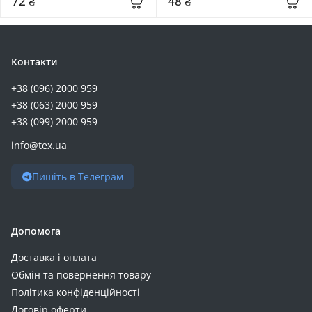
72 ₴
48 ₴
EnSmart (+7)
Must (+7)
Riva (+7)
Контакти
RivaCase (+7)
+38 (096) 2000 959
ALLPOWERS (+6)
+38 (063) 2000 959
ArmorStandart (+6)
+38 (099) 2000 959
VEGER (+6)
info@tex.ua
YENKEE (+6)
Atria (+5)
Пишіть в Телеграм
Deye (+5)
Esperanza (+5)
Eve (+5)
Допомога
GEM (+5)
Доставка і оплата
Oukitel (+5)
Обмін та повернення товару
Power Queen (+5)
Політика конфіденційності
Timeusb (+5)
Договір оферти