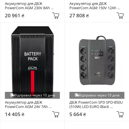
Акумулятор для ДБЖ 
Акумулятор для ДБЖ 
PowerCom AGM 230V 8Ah 
PowerCom AGM 150V 12Ah 
(EBP.SRT-1500-2000.48VDC)
(EBP.SRT-3000.72VDC)
20 961 ₴
27 808 ₴
Відправка через 10 днів
Відправка через 10 днів
Акумулятор для ДБЖ 
ДБЖ PowerCom SPD SPD-850U 
PowerCom AGM 24V 7Ah 
(510W) LED EURO Black 
(EBP.MAC-1000.24VDC)
(00210200)
14 405 ₴
5 664 ₴