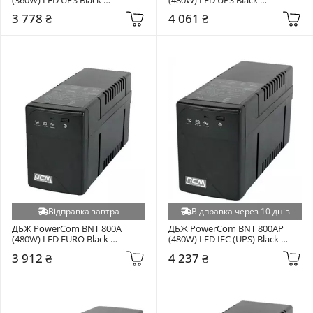
(00210101)
(00210101)
3 778 ₴
4 061 ₴
Відправка завтра
Відправка через 10 днів
ДБЖ PowerCom BNT 800A 
ДБЖ PowerCom BNT 800AP 
(480W) LED EURO Black 
(480W) LED IEC (UPS) Black 
(00210101)
(00210101)
3 912 ₴
4 237 ₴