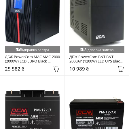
Відправка завтра
Відправка завтра
ДБЖ PowerCom MAC MAC-2000 
ДБЖ PowerCom BNT BNT-
(2000W) LCD EURO Black 
2000AP (1200W) LED UPS Black 
(00230042)
(00210101)
25 582 ₴
10 989 ₴