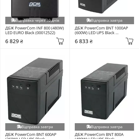
Відправка через 10 днів
Відправка завтра
ДБЖ PowerCom INF 800 (480W) 
ДБЖ PowerCom BNT 1000AP 
LED EURO Black (00012522)
(600W) LED UPS Black 
(00210101)
6 829 ₴
6 833 ₴
Відправка завтра
Відправка завтра
ДБЖ PowerCom BNT 600AP 
ДБЖ PowerCom BNT 800A 
(360W) LED UPS Black 
(480W) LED UPS Black 