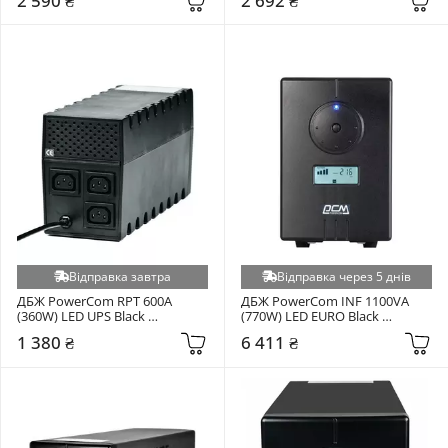
2 590 ₴
2 692 ₴
Відправка завтра
Відправка через 5 днів
ДБЖ PowerCom RPT 600A 
ДБЖ PowerCom INF 1100VA 
(360W) LED UPS Black 
(770W) LED EURO Black 
(00210190)
(00210202)
1 380 ₴
6 411 ₴