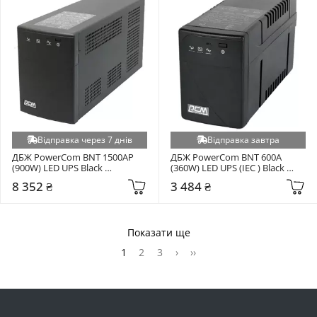
Відправка через 7 днів
Відправка завтра
ДБЖ PowerCom BNT 1500AP 
ДБЖ PowerCom BNT 600A 
(900W) LED UPS Black 
(360W) LED UPS (IEC ) Black 
(00210101)
(BNT-600A IEC)
8 352 ₴
3 484 ₴
Показати ще
1
2
3
›
››