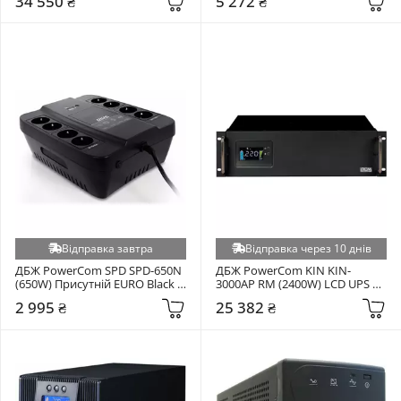
34 550 ₴
5 272 ₴
Відправка завтра
Відправка через 10 днів
ДБЖ PowerCom SPD SPD-650N 
ДБЖ PowerCom KIN KIN-
(650W) Присутній EURO Black 
3000AP RM (2400W) LCD UPS 
(00210200)
Black (00210240)
2 995 ₴
25 382 ₴