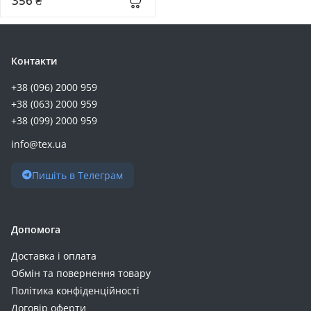
356 ₴
Eve (+7)
Riva (+7)
RivaCase (+7)
Контакти
ALLPOWERS (+6)
+38 (096) 2000 959
ArmorStandart (+6)
+38 (063) 2000 959
Esperanza (+6)
+38 (099) 2000 959
Oukitel (+6)
info@tex.ua
VEGER (+6)
YENKEE (+6)
Пишіть в Телеграм
Atria (+5)
Deye (+5)
Enot (+5)
Допомога
GEM (+5)
Доставка і оплата
Power Queen (+5)
Обмін та повернення товару
Timeusb (+5)
Політика конфіденційності
ZMI (+5)
Договір оферти