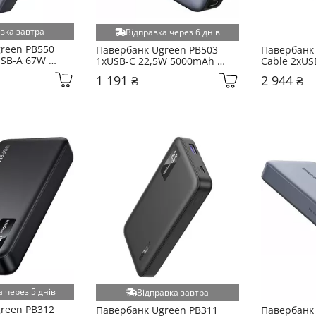
вка завтра
Відправка через 6 днів
reen PB550 
Павербанк Ugreen PB503 
Павербанк U
SB-A 67W 
1xUSB-C 22,5W 5000mAh 
Cable 2xUSB
y (55996B)
Gray (35338)
145W 20000
1 191 ₴
2 944 ₴
 через 5 днів
Відправка завтра
reen PB312 
Павербанк Ugreen PB311 
Павербанк 