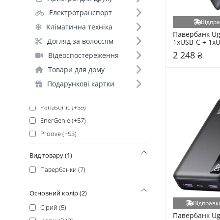
Hoco (+143)
Електротранспорт
Merlion (+120)
Відпра
Кліматична техніка
PowerCom (+102)
Павербанк Ug
Baseus (+99)
Догляд за волоссям
1xUSB-C + 1xU
20000mAh Gra
Videx (+91)
2 248 ₴
Відеоспостереження
LogicPower (+83)
Товари для дому
APC (+74)
Подарункові картки
PowerPlant (+71)
Panasonic (+59)
EnerGenie (+57)
Proove (+53)
Duracell (+49)
Вид товару (1)
PowerWalker (+48)
Павербанки (7)
Liitokala (+44)
ColorWay (+43)
Основний колір (2)
Varta (+40)
Відправка
Сірий (5)
CSB (+35)
Павербанк Ug