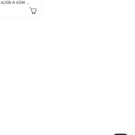
1xUSB-A 65W 
rey (90597A)