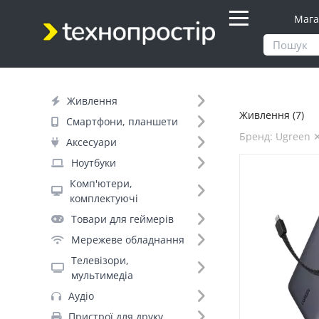
Мага
Продукти
Живлення
Живлення
Живлення (7)
Фільтр
Смартфони, планшети
Бренд: Ugreen 
Аксесуари
Ціна
Ноутбуки
Комп'ютери,
Днів до відправки (4)
комплектуючі
Товари для геймерів
Бренд (161)
Мережеве обладнання
Телевізори,
мультимедіа
Ugreen (7)
Аудіо
Ritar (+144)
Пристрої для друку