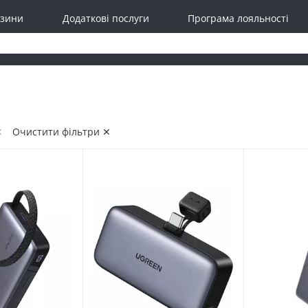
зини
Додаткові послуги
Програма лояльності
✕
Очистити фільтри ✕