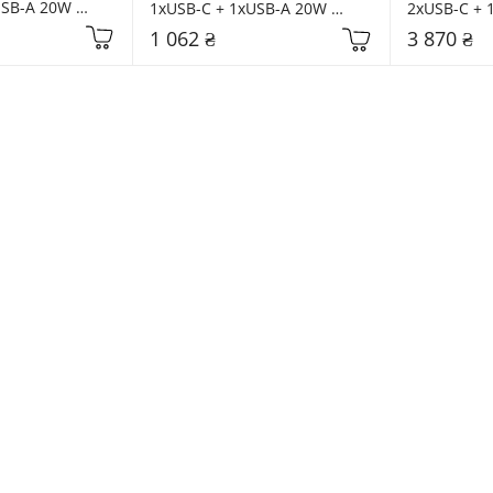
SB-A 20W 
1xUSB-C + 1xUSB-A 20W 
2xUSB-C + 
k (25683)
10000mAh Black (25742)
25000mAh G
1 062 ₴
3 870 ₴