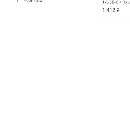
Чорний (2)
1xUSB-C + 1xU
Europower (+31)
20000mAh Blac
1 412 ₴
PKCELL (+31)
Xiaomi (+30)
GP (+29)
REAL-EL (+27)
Borofone (+26)
FrimeCom (+25)
Gembird (+25)
Njoy (+25)
Patron (+25)
EcoFlow (+24)
Vipow (+22)
Matrix (+21)
Intenso (+20)
Marsriva (+19)
Voltronic (+19)