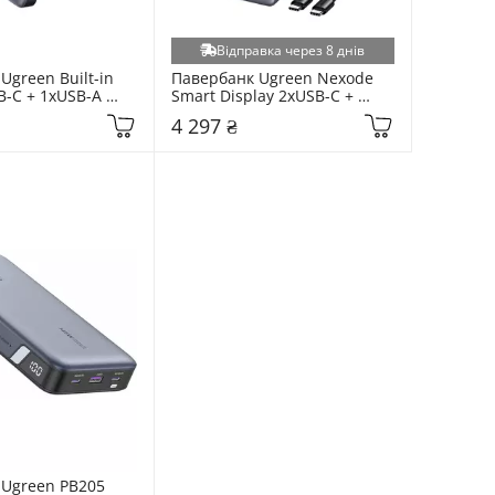
Відправка через 8 днів
green Built-in 
Павербанк Ugreen Nexode 
-C + 1xUSB-A 
Smart Display 2xUSB-C + 
mAh Gray (55992)
1xUSB-A 200W 25000mAh 
4 297 ₴
Space Gray (35525)
Ugreen PB205 