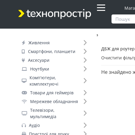
Мага
Продукти
Живлення
ДБЖ для роутерів
Живлення
ДБЖ для роутері
Фільтр
Смартфони, планшети
Очистити фільт
Аксесуари
Бренд (7)
Ноутбуки
Не знайдено 
Marsriva (4)
Комп'ютери,
Andes (2)
комплектуючі
ArmorStandart (1)
Товари для геймерів
Green Wave (1)
Мережеве обладнання
Hoco (1)
Телевізори,
Pino (1)
мультимедіа
Voltronic (1)
Аудіо
Пристрої для друку