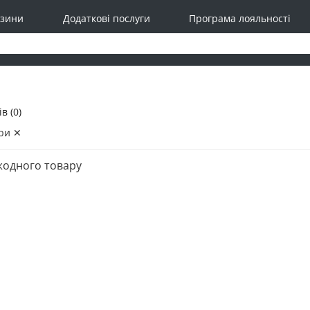
зини
Додаткові послуги
Програма лояльності
в (0)
ри ✕
жодного товару