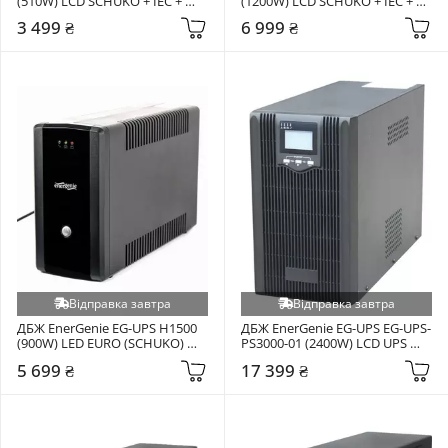
(510W) LCD SCHUKO + IEC + 
(1200W) LCD SCHUKO + IEC + 
USB Black (EG-UPS-032)
USB Black (EG-UPS-035)
3 499 ₴
6 999 ₴
Відправка завтра
Відправка завтра
ДБЖ EnerGenie EG-UPS H1500 
ДБЖ EnerGenie EG-UPS EG-UPS-
(900W) LED EURO (SCHUKO) 
PS3000-01 (2400W) LCD UPS 
Black (EG-UPS-H1500)
(IEC ) + USB Black
5 699 ₴
17 399 ₴