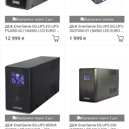
Відправка через 3 дні
Відправка завтра
ДБЖ EnerGenie EG-UPS EG-UPS-
ДБЖ EnerGenie EG-UPS EG-UPS-
PS2000-02 (1600W) LCD EURO 
3SDT600-01 (360W) LED EURO 
(SCHUKO) + USB Black (EG-UPS-
(SCHUKO) Black (EG-UPS-
12 999 ₴
1 999 ₴
PS2000-02)
3SDT600-01)
Відправка через 3 дні
Відправка через 3 дні
ДБЖ EnerGenie EG-UPS 850VA 
ДБЖ EnerGenie EG-UPS 035 