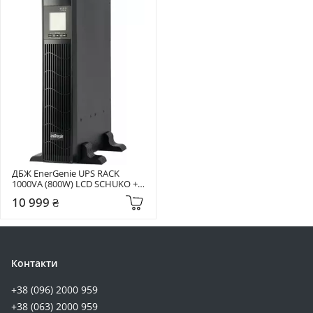
ДБЖ EnerGenie UPS RACK 
1000VA (800W) LCD SCHUKO + 
IEC + USB Black (EG-UPSRACK-
10 999 ₴
10)
Контакти
+38 (096) 2000 959
+38 (063) 2000 959