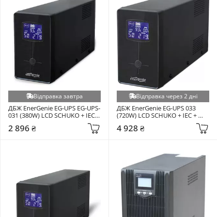
Відправка завтра
Відправка через 2 дні
ДБЖ EnerGenie EG-UPS EG-UPS-
ДБЖ EnerGenie EG-UPS 033 
031 (380W) LCD SCHUKO + IEC 
(720W) LCD SCHUKO + IEC + 
Black
USB Black
2 896 ₴
4 928 ₴