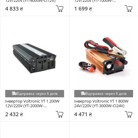
12V/220V (YT-4000W-CI12V)
12V/220V (YT-1000W-
CI12V+LCD)
4 833 ₴
1 699 ₴
Відправка через 6 днів
Відправка через 6 днів
Інвертор Voltronic YT 1 200W 
Інвертор Voltronic YT 1 800W 
12V/220V (YT-2000W-
24V/220V (YT-3000W-CI24V)
CI12V+LCD)
2 432 ₴
4 471 ₴