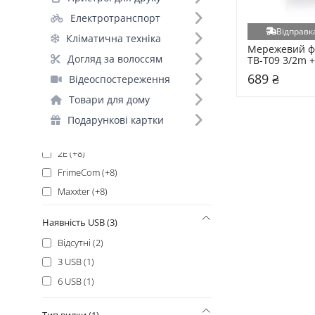
Gembird (+25)
Електротранспорт
ColorWay (+22)
Відправка
Кліматична техніка
REAL-EL (+21)
Мережевий філ
Patron (+20)
Догляд за волоссям
TB-T09 3/2m + 
(ТВ-Т09/08969
Videx (+19)
689 ₴
Відеоспостереження
Panasonic (+15)
Товари для дому
Merlion (+14)
Подарункові картки
Defender (+12)
2E (+8)
FrimeCom (+8)
Maxxter (+8)
Proove (+8)
Наявність USB (3)
Hoco (+6)
Відсутні (2)
Ritar (+6)
3 USB (1)
EnerGenie (+5)
6 USB (1)
Europower (+5)
LDNIO (+4)
Тип вилки (1)