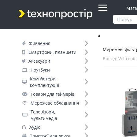
Мага
Продукти
Живлення
Мережеві фільтри
Живлення
Мережеві фільтр
Фільтр
Смартфони, планшети
Бренд: Voltronic
Аксесуари
Ціна
Ноутбуки
Комп'ютери,
Днів до відправки (2)
комплектуючі
Товари для геймерів
Бренд (29)
Мережеве обладнання
Телевізори,
мультимедіа
Voltronic (4)
Аудіо
PowerPlant (+44)
Пристрої для друку