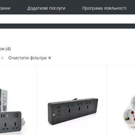
зини
Додаткові послуги
Програма лояльності
и (4)
 ✕
Очистити фільтри ✕