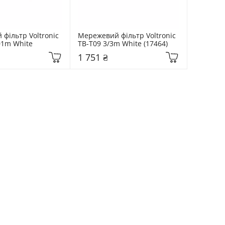
фільтр Voltronic 
Мережевий фільтр Voltronic 
01m White
ТВ-Т09 3/3m White (17464)
1 751 ₴