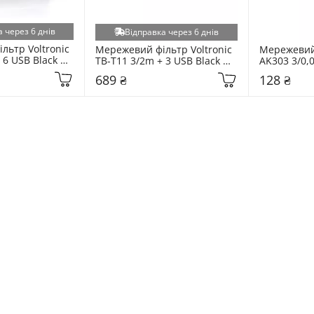
 через 6 днів
Відправка через 6 днів
ьтр Voltronic 
Мережевий фільтр Voltronic 
Мережевий 
6 USB Black 
TB-T11 3/2m + 3 USB Black 
AK303 3/0,
)
(ТВ-Т11/19740)
689 ₴
128 ₴