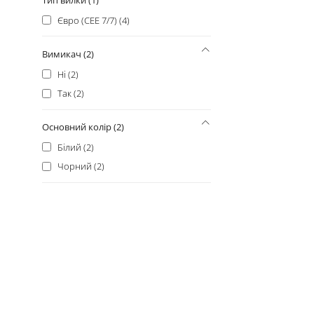
LogicPower (+4)
Євро (CEE 7/7) (4)
ArmorStandart (+2)
PiPo (+2)
Вимикач (2)
ProLogix (+2)
Ні (2)
Allocacoc (+1)
Так (2)
Emos (+1)
Maxxtro (+1)
Основний колір (2)
Power (+1)
Білий (2)
Senmaxu (+1)
Чорний (2)
TP-Link (+1)