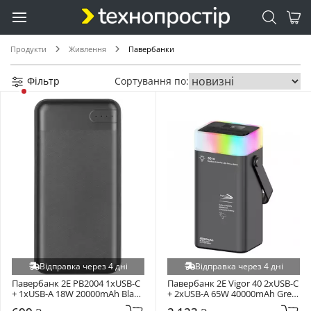
Продукти
Живлення
Павербанки
Фільтр
Сортування по:
Відправка через 4 дні
Відправка через 4 дні
Павербанк 2E PB2004 1xUSB-C 
Павербанк 2E Vigor 40 2xUSB-C 
+ 1xUSB-A 18W 20000mAh Black 
+ 2xUSB-A 65W 40000mAh Grey 
(2E-PB2004-BLACK)
(PPVG.V04)