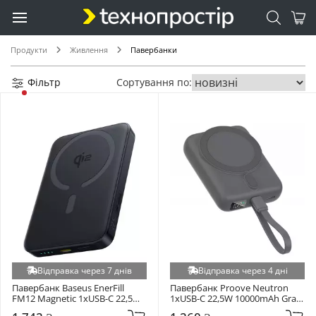
Продукти
Живлення
Павербанки
Фільтр
Сортування по:
Відправка через 7 днів
Відправка через 4 дні
Павербанк Baseus EnerFill 
Павербанк Proove Neutron 
FM12 Magnetic 1xUSB-C 22,5W 
1xUSB-C 22,5W 10000mAh Gray 
10000mAh Cosmic Black 
(PBNE22022203)