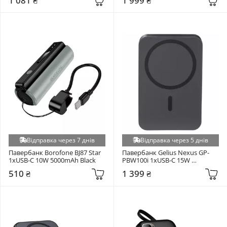
1 081 ₴
1 999 ₴
Z)
Відправка через 7 днів
Відправка через 5 днів
Павербанк Borofone BJ87 Star 
Павербанк Gelius Nexus GP-
1xUSB-C 10W 5000mAh Black
PBW100i 1xUSB-C 15W 
5000mAh Dark Blue (98435)
510 ₴
1 399 ₴