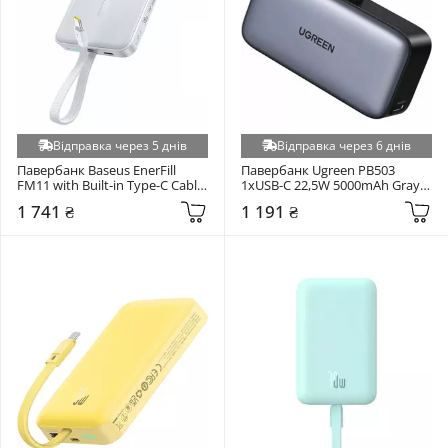
Відправка через 5 днів
Відправка через 6 днів
Павербанк Baseus EnerFill 
Павербанк Ugreen PB503 
FM11 with Built-in Type-C Cable 
1xUSB-C 22,5W 5000mAh Gray 
2xUSB-C 30W 10000mAh White 
(35338)
1 741 ₴
1 191 ₴
(E0028905)