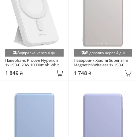
Відправка через 4 дні
Відправка через 4 дні
Павербанк Proove Hyperion 
Павербанк Xiaomi Super Slim 
1xUSB-C 20W 10000mAh White 
Magnetic&Wireless 1xUSB-C 
(PBHN15020002)
15W 5000mAh Gold 
1 849 ₴
1 748 ₴
(BHR08PLGL)