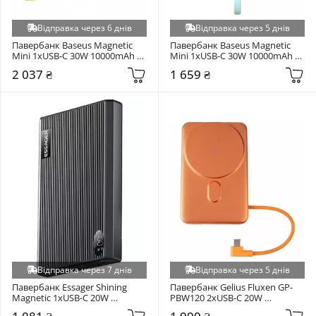
Відправка через 6 днів
Відправка через 5 днів
Павербанк Baseus Magnetic 
Павербанк Baseus Magnetic 
Mini 1xUSB-C 30W 10000mAh 
Mini 1xUSB-C 30W 10000mAh 
Cream (P1002210BY23-00)
Blue (P1002210B333-00)
2 037 ₴
1 659 ₴
Відправка через 7 днів
Відправка через 5 днів
Павербанк Essager Shining 
Павербанк Gelius Fluxen GP-
Magnetic 1xUSB-C 20W 
PBW120 2xUSB-C 20W 
10000mAh Black (EDY1W-SY0G-
10000mAh Orange (101783)