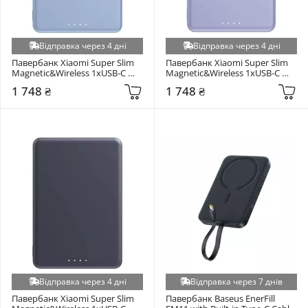
Відправка через 4 дні
Відправка через 4 дні
Павербанк Xiaomi Super Slim 
Павербанк Xiaomi Super Slim 
Magnetic&Wireless 1xUSB-C 
Magnetic&Wireless 1xUSB-C 
15W 5000mAh Blue 
22,5W 5000mAh Purple 
1 748 ₴
1 748 ₴
(BHR08POGL)
(BHR08PNGL)
Відправка через 4 дні
Відправка через 7 днів
Павербанк Xiaomi Super Slim 
Павербанк Baseus EnerFill 