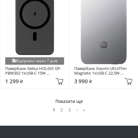
Відправка через 7 днів
Павербанк Gelius HOLDIX GP-
Павербанк Xiaomi UltraThin 
PBW302 1xUSB-C 15W 
Magnetic 1xUSB-C 22,5W 
10000mAh Black (100988)
5000mAh Silver (BHR08Z2GL)
1 299 ₴
3 990 ₴
Показати ще
1
2
3
›
››