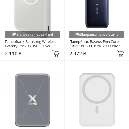
Відправка через 4 дні
Відправка через 6 днів
Павербанк Samsung Wireless 
Павербанк Baseus EnerCore 
Battery Pack 1xUSB-C 15W 
CR11 1xUSB-C 67W 20000mAh 
5000mAh Gray (EB-
Black (E0027H00)
2 110 ₴
2 972 ₴
U2500XJEGWW)