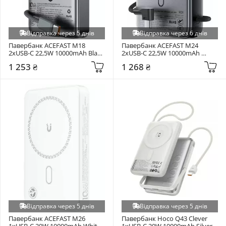
Відправка через 5 днів
Відправка через 6 днів
Павербанк ACEFAST M18 
Павербанк ACEFAST M24 
2xUSB-C 22,5W 10000mAh Black 
2xUSB-C 22,5W 10000mAh 
(6974316284017)
Metal Gray (6974316284871)
1 253 ₴
1 268 ₴
Відправка через 5 днів
Відправка через 5 днів
Павербанк ACEFAST M26 
Павербанк Hoco Q43 Clever 
1xUSB-C 20W 10000mAh White 
1xUSB-C 20W 10000mAh Silver