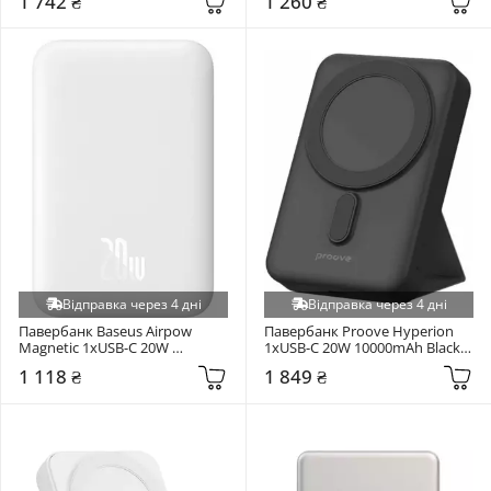
1 742 ₴
1 260 ₴
(E0028500)
Відправка через 4 дні
Відправка через 4 дні
Павербанк Baseus Airpow 
Павербанк Proove Hyperion 
Magnetic 1xUSB-C 20W 
1xUSB-C 20W 10000mAh Black 
6000mAh White (P10022807213-
(PBHN15020001)
1 118 ₴
1 849 ₴
00)