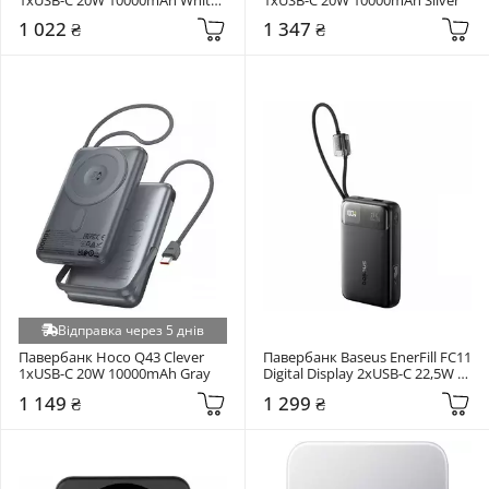
(6974316285212)
1 022 ₴
1 347 ₴
Відправка через 5 днів
Павербанк Hoco Q43 Clever 
Павербанк Baseus EnerFill FC11 
1xUSB-C 20W 10000mAh Gray
Digital Display 2xUSB-C 22,5W 
20000mAh Cosmic Black 
1 149 ₴
1 299 ₴
(E0027S04)