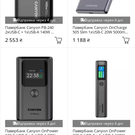
Відправка через 4 дні
Відправка через 4 дні
Павербанк Canyon PB-240 
Павербанк Canyon OnCharge 
2xUSB-C + 1xUSB-A 140W 
505 Slim 1xUSB-C 20W 5000mAh 
25000mAh Dark Gray
Grey (CNS-CPB505DG)
2 553 ₴
1 188 ₴
Відправка через 4 дні
Відправка через 4 дні
Павербанк Canyon OnPower 
Павербанк Canyon OnPower 