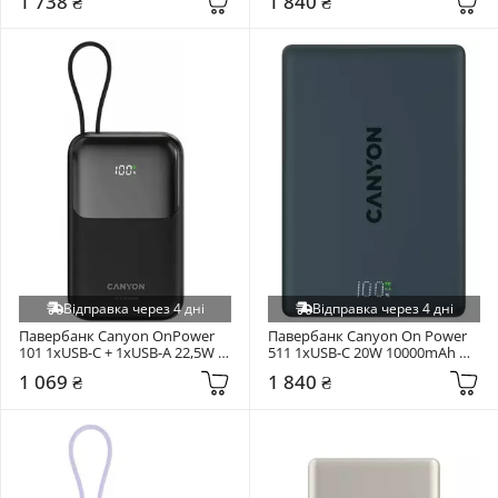
1 738 ₴
1 840 ₴
CPB600DG)
Відправка через 4 дні
Відправка через 4 дні
Павербанк Canyon OnPower 
Павербанк Canyon On Power 
101 1xUSB-C + 1xUSB-A 22,5W 
511 1xUSB-C 20W 10000mAh 
10000mAh Black (CNS-
Space Black (CNS-CPB511B)
1 069 ₴
1 840 ₴
CPB101BK)