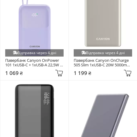
Відправка через 4 дні
Відправка через 4 дні
Павербанк Canyon OnPower 
Павербанк Canyon OnCharge 
101 1xUSB-C + 1xUSB-A 22,5W 
505 Slim 1xUSB-C 20W 5000mAh 
10000mAh Violet (CNS-
Beige (CNS-CPB505BE)
1 069 ₴
1 199 ₴
CPB101PU)