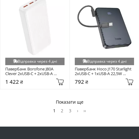
Відправка через 4 дні
Відправка через 4 дні
Павербанк Borofone J80A 
Павербанк Hoco J170 Starlight 
Clever 2xUSB-C + 2xUSB-A 
2xUSB-C + 1xUSB-A 22,5W 
22,5W 20000mAh White (BJ80A)
10000mAh Gray
1 422 ₴
792 ₴
Показати ще
1
2
3
›
››