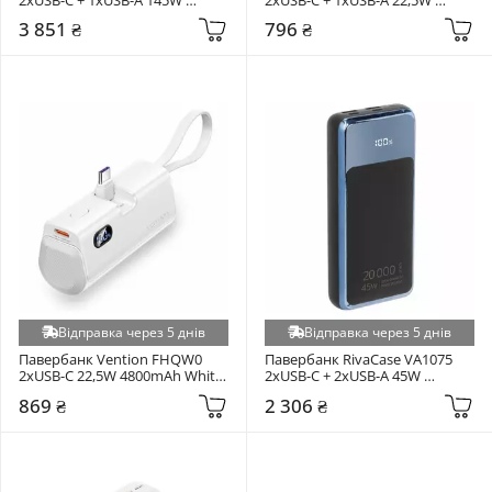
25000mAh Cosmic Black 
10000mAh Black 
3 851 ₴
796 ₴
(E0028H01)
(6974316283959)
Відправка через 5 днів
Відправка через 5 днів
Павербанк Vention FHQW0 
Павербанк RivaCase VA1075 
2xUSB-C 22,5W 4800mAh White 
2xUSB-C + 2xUSB-A 45W 
(FHQW0)
20000mAh Black
869 ₴
2 306 ₴