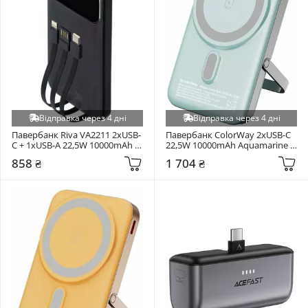
Відправка через 4 дні
Відправка через 4 дні
Павербанк Riva VA2211 2xUSB-
Павербанк ColorWay 2xUSB-C 
C + 1xUSB-A 22,5W 10000mAh 
22,5W 10000mAh Aquamarine 
Black
(CW-PB100LPA2MT-WPDD)
858 ₴
1 704 ₴