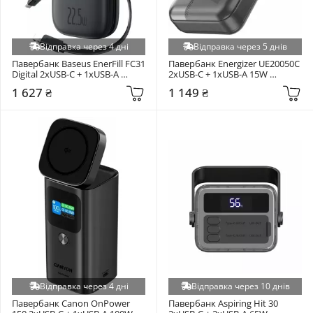
Відправка через 4 дні
Відправка через 5 днів
Павербанк Baseus EnerFill FC31 
Павербанк Energizer UE20050С 
Digital 2xUSB-C + 1xUSB-A 
2xUSB-C + 1xUSB-A 15W 
22,5W 10000mAh Cosmic Black 
20000mAh Black (UE20050С)
1 627 ₴
1 149 ₴
(P10082106123-00)
Відправка через 4 дні
Відправка через 10 днів
Павербанк Canon OnPower 
Павербанк Aspiring Hit 30 