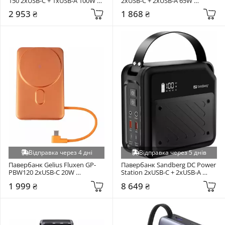
150 2xUSB-C + 1xUSB-A 100W 
2xUSB-C + 2xUSB-A 65W 
15000mAh Dark Gray (CNS-
30000mAh Gray (PB-H30)
2 953 ₴
1 868 ₴
CPB150DG)
Відправка через 4 дні
Відправка через 5 днів
Павербанк Gelius Fluxen GP-
Павербанк Sandberg DC Power 
PBW120 2xUSB-C 20W 
Station 2xUSB-C + 2xUSB-A 
10000mAh Orange (101783)
100W 72000mAh Black (421-22)
1 999 ₴
8 649 ₴