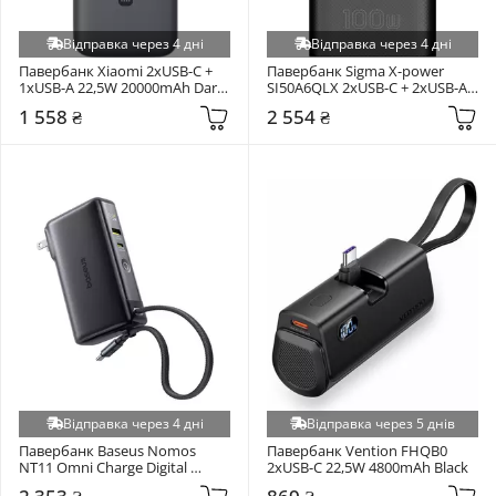
Відправка через 4 дні
Відправка через 4 дні
Павербанк Xiaomi 2xUSB-C + 
Павербанк Sigma X-power 
1xUSB-A 22,5W 20000mAh Dark 
SI50A6QLX 2xUSB-C + 2xUSB-A 
Gray (BHR9740GL)
100W 50000mAh Black
1 558 ₴
2 554 ₴
Відправка через 4 дні
Відправка через 5 днів
Павербанк Baseus Nomos 
Павербанк Vention FHQB0 
NT11 Omni Charge Digital 
2xUSB-C 22,5W 4800mAh Black
Display 2xUSB-C + 1xUSB-A 67W 