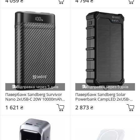
4 059 ₴
4 794 ₴
(BHR9970GL)
Відправка через 5 днів
Відправка через 5 днів
Павербанк Sandberg Survivor 
Павербанк Sandberg Solar 
Nano 2xUSB-C 20W 10000mAh 
Powerbank CampLED 2xUSB-C 
Black (421-32)
+ 1xUSB-A 22,5W 20000mAh 
1 621 ₴
2 873 ₴
Black (421-24)