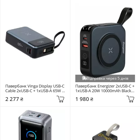
Відправка через 5 днів
Павербанк Vinga Display USB-C 
Павербанк Energizer 2xUSB-C + 
Cable 2xUSB-C + 1xUSB-A 65W 
1xUSB-A 20W 10000mAh Black 
20000mAh Gray (VPBB2065C)
(QM10001AC)
2 277 ₴
1 980 ₴