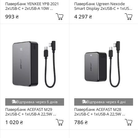
Павербанк YENKEE YPB 2021 
Павербанк Ugreen Nexode 
2xUSB-C + 2xUSB-A 10W 
Smart Display 2xUSB-C + 1xUSB-
20000mAh Black (37000119)
A 200W 25000mAh Space Gray 
993 ₴
4 297 ₴
(35525)
Відправка через 6 днів
Відправка через 4 дні
Павербанк ACEFAST M29 
Павербанк ACEFAST M28 
2xUSB-C + 1xUSB-A 22,5W 
2xUSB-C + 1xUSB-A 22,5W 
20000mAh Black
10000mAh Black
1 020 ₴
786 ₴