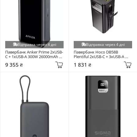
Відправка через 4 дні
Відправка через 4 дні
Павербанк Anker Prime 2xUSB-
Павербанк Hoco DB58B 
C + 1xUSB-A 300W 26000mAh 
Plentiful 2xUSB-C + 3xUSB-A 
Black (A110AH11)
22,5W 50000mAh Black
9 355 ₴
1 831 ₴