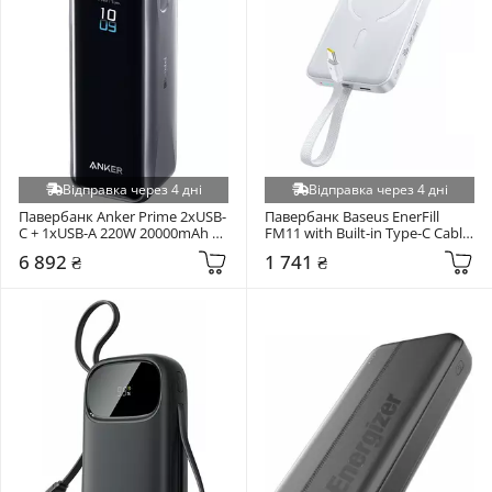
Відправка через 4 дні
Відправка через 4 дні
Павербанк Anker Prime 2xUSB-
Павербанк Baseus EnerFill 
C + 1xUSB-A 220W 20000mAh 
FM11 with Built-in Type-C Cable 
Black (A110BH11)
2xUSB-C 30W 10000mAh White 
6 892 ₴
1 741 ₴
(E0028905)