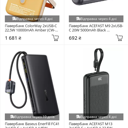
Відправка через 4 дні
Відправка через 4 дні
Павербанк ColorWay 2xUSB-C 
Павербанк ACEFAST M9 2xUSB-
22,5W 10000mAh Amber (CW-
C 20W 5000mAh Black 
PB100LPA2Y-WPDD)
(6974316283201)
1 681 ₴
692 ₴
Відправка через 10 днів
Відправка через 4 дні
Павербанк Baseus EnerFill FC41 
Павербанк ACEFAST M13 
2xUSB-C + 1xUSB-A 145W 
2xUSB-C + 1xUSB-A 22,5W 