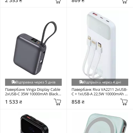
2 353 ₴
869 ₴
10000mAh Black 
(P10078807123-00)
Відправка через 5 днів
Відправка через 4 дні
Павербанк Vinga Display Cable 
Павербанк Riva VA2211 2xUSB-
2xUSB-C 35W 10000mAh Black 
C + 1xUSB-A 22,5W 10000mAh 
(VPBB1035C)
White
1 533 ₴
858 ₴