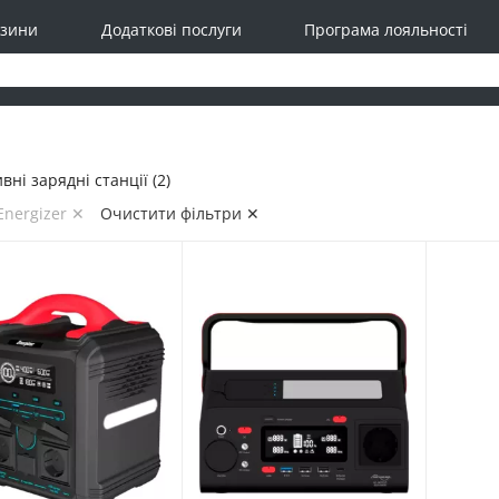
зини
Додаткові послуги
Програма лояльності
ні зарядні станції (2)
Energizer ✕
Очистити фільтри ✕