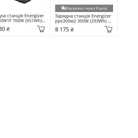
Відправка через 6 днів
на станція Energizer 
Зарядна станція Energizer 
0W1F 700W (551Wh) 
pps300w2 300W (293Wh) 
 (PPS550W1F)
(PPS300W2)
80 ₴
8 175 ₴