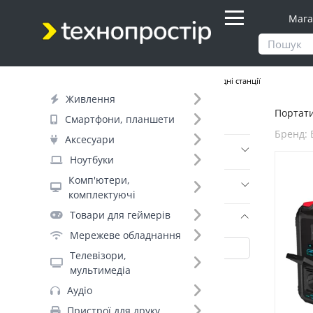
Мага
Продукти
Живлення
Портативні зарядні станції
Живлення
Портатив
Фільтр
Смартфони, планшети
Бренд: 
Аксесуари
Ціна
Ноутбуки
Комп'ютери,
Днів до відправки (1)
комплектуючі
Товари для геймерів
Бренд (20)
Мережеве обладнання
Телевізори,
мультимедіа
Energizer (2)
Аудіо
EcoFlow (+24)
Пристрої для друку