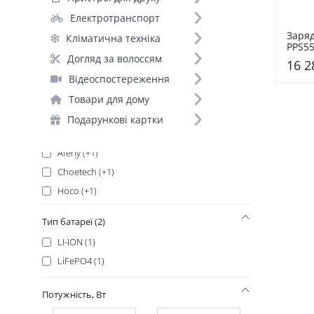
Bluetti (+16)
Електротранспорт
Jackery (+10)
Заряд
Кліматична техніка
ALLPOWERS (+7)
PPS55
Black
Oukitel (+6)
Догляд за волоссям
16 2
Anker (+4)
Відеоспостереження
Vtoman (+4)
Товари для дому
DJI (+2)
Подарункові картки
Fossibot (+2)
Aferiy (+1)
Choetech (+1)
Hoco (+1)
LogicPower (+1)
Тип батареї (2)
Marstek (+1)
LI-ION (1)
Optima (+1)
LiFePO4 (1)
Oscal (+1)
PowerPlant (+1)
Потужність, Вт
V-TAC (+1)