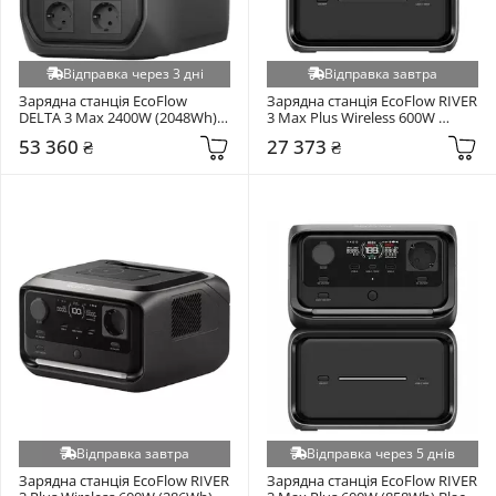
Відправка через 3 дні
Відправка завтра
Зарядна станція EcoFlow 
Зарядна станція EcoFlow RIVER 
DELTA 3 Max 2400W (2048Wh) 
3 Max Plus Wireless 600W 
Black
(858Wh) Black (EFRIVER3MP-
53 360 ₴
27 373 ₴
Wireless)
Відправка завтра
Відправка через 5 днів
Зарядна станція EcoFlow RIVER 
Зарядна станція EcoFlow RIVER 