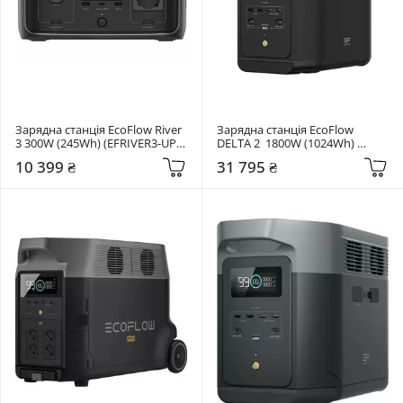
Зарядна станція EcoFlow River 
Зарядна станція EcoFlow 
3 300W (245Wh) (EFRIVER3-UPS-
DELTA 2  1800W (1024Wh) 
EU)
(ZMR330)
10 399 ₴
31 795 ₴