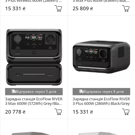
3 Plus Wireless 600W (286Wh) 
3 Max Plus 600W (858Wh) Black 
Black (EFRIVER3PLUS-W-EU)
(EFRIVER3MaxPlus-EU)
15 331 ₴
25 809 ₴
Відправка через 5 днів
Відправка через 8 днів
Зарядна станція EcoFlow RIVER 
Зарядна станція EcoFlow RIVER 
3 Max 600W (572Wh) Grey/Black 
3 Plus 600W (286Wh) Black/Grey
(EFRIVER3Max-EU)
20 778 ₴
15 331 ₴