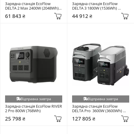
Зарядна станція EcoFlow 
Зарядна станція EcoFlow 
DELTA 2 Max 2400W (2048Wh) 
DELTA 3 1800W (1536Wh) 
(EFDELTA2Max-CN)
(EFDELTA1500-EU)
61 843 ₴
44 912 ₴
Відправка завтра
Відправка завтра
Зарядна станція EcoFlow RIVER 
Зарядна станція EcoFlow 
2 Pro 800W (768Wh)
DELTA Pro  3600W (3600Wh) 
(BundleDP+Generator)
25 798 ₴
127 805 ₴