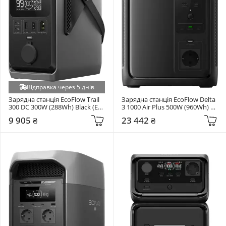
Відправка через 5 днів
Зарядна станція EcoFlow Trail 
Зарядна станція EcoFlow Delta 
300 DC 300W (288Wh) Black (EF-
3 1000 Air Plus 500W (960Wh) 
TX-288)
Black/Grey (EFD3A-UPS-EU)
9 905 ₴
23 442 ₴