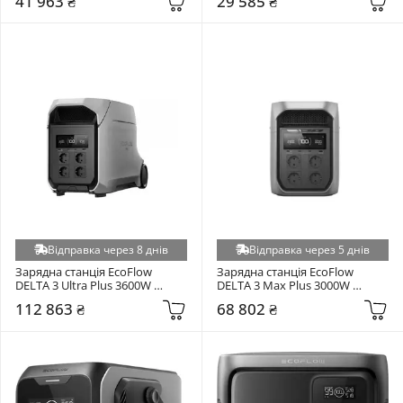
41 963 ₴
29 585 ₴
((EFD3A2000-EU))
(EFDELTA3C)
Відправка через 8 днів
Відправка через 5 днів
Зарядна станція EcoFlow 
Зарядна станція EcoFlow 
DELTA 3 Ultra Plus 3600W 
DELTA 3 Max Plus 3000W 
(3072Wh) Gray (EF-DL-H02-3UP, 
(2048Wh) Black (EFD3MP-EU)
112 863 ₴
68 802 ₴
EFDELTA3UPLUS-EU)