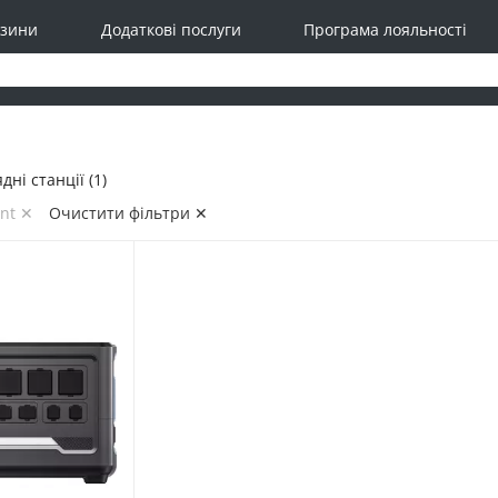
зини
Додаткові послуги
Програма лояльності
ні станції (1)
ant ✕
Очистити фільтри ✕