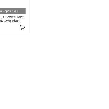
а через 4 дні
ія PowerPlant 
048Wh) Black