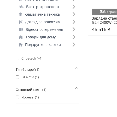
ALLPOWERS (+7)
Електротранспорт
Oukitel (+6)
Відправк
Кліматична техніка
Anker (+4)
Зарядна станц
Догляд за волоссям
G24 2400W (2
Vtoman (+4)
46 516 ₴
Відеоспостереження
DJI (+2)
Товари для дому
Energizer (+2)
Fossibot (+2)
Подарункові картки
Aferiy (+1)
Choetech (+1)
Hoco (+1)
Тип батареї (1)
LogicPower (+1)
LiFePO4 (1)
Marstek (+1)
Optima (+1)
Основний колір (1)
Oscal (+1)
Чорний (1)
V-TAC (+1)
Voltero (+1)