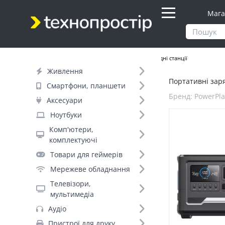
Мага
Продукти
Живлення
Портативні зарядні станції
Живлення
Портативні заряд
Фільтр
Смартфони, планшети
Бренд: PowerPl
Аксесуари
Днів до відправки (1)
Ноутбуки
Комп'ютери,
Бренд (20)
комплектуючі
Товари для геймерів
Мережеве обладнання
PowerPlant (1)
Телевізори,
EcoFlow (+24)
мультимедіа
Bluetti (+16)
Аудіо
Jackery (+10)
Пристрої для друку