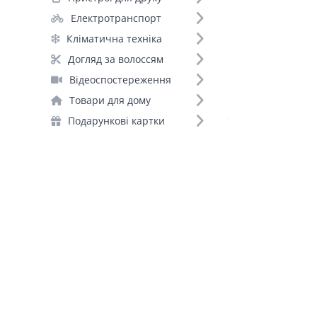
Акумуляторні батарейки (88)
Електротранспорт
Портативні зарядні станції (78)
Кліматична техніка
Зарядні пристрої для акумуляторів (47)
Догляд за волоссям
Інвертори (32)
Відеоспостереження
Стабілізатори (16)
Товари для дому
ДБЖ для роутерів (10)
Подарункові картки