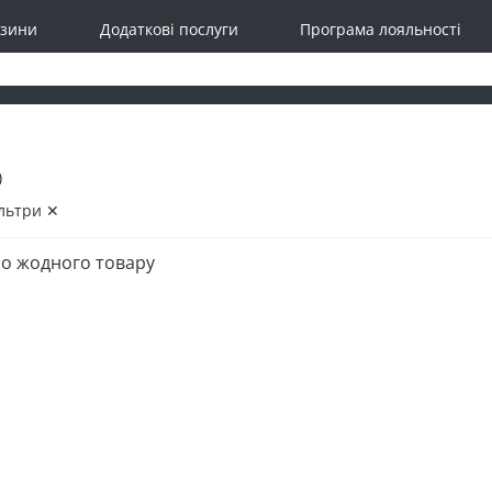
зини
Додаткові послуги
Програма лояльності
)
льтри ✕
о жодного товару