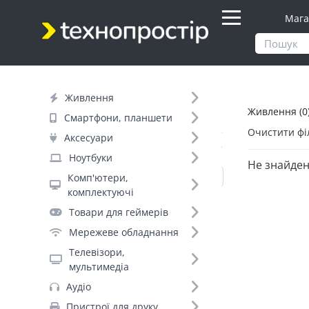
Мага
Продукти
Живлення
Живлення
Живлення (0
Фільтр
Смартфони, планшети
Очистити фі
Аксесуари
Вид товару (11)
Ноутбуки
Не знайден
Комп'ютери,
комплектуючі
Павербанки (973)
Товари для геймерів
Акумулятори для ДБЖ (448)
Мережеве обладнання
Джерела безперебійного живлення
Телевізори,
(278)
мультимедіа
Батарейки (273)
Аудіо
Мережеві фільтри (270)
Пристрої для друку