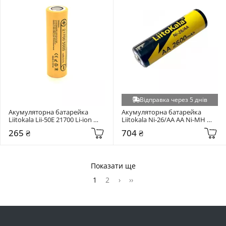
Відправка через 5 днів
Акумуляторна батарейка 
Акумуляторна батарейка 
Liitokala Lii-50E 21700 Li-ion 
Liitokala Ni-26/AA AA Ni-MH 
5000mAh 1шт
2600mAh 1шт
265 ₴
704 ₴
Показати ще
1
2
›
››