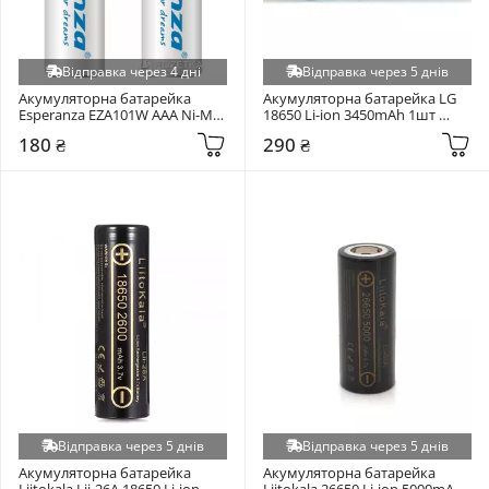
Відправка через 4 дні
Відправка через 5 днів
Акумуляторна батарейка 
Акумуляторна батарейка LG 
Esperanza EZA101W AAA Ni-MH 
18650 Li-ion 3450mAh 1шт 
1000mAh 2шт (EZA101W)
(LGDBM361865)
180 ₴
290 ₴
Відправка через 5 днів
Відправка через 5 днів
Акумуляторна батарейка 
Акумуляторна батарейка 
Liitokala Lii-26A 18650 Li-ion 
Liitokala 26650 Li-ion 5000mAh 