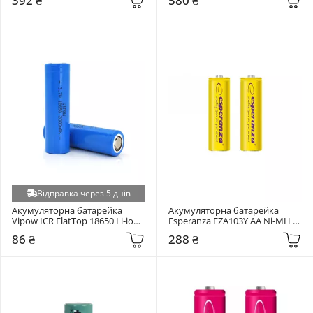
392 ₴
580 ₴
Відправка через 5 днів
Акумуляторна батарейка 
Акумуляторна батарейка 
Vipow ICR FlatTop 18650 Li-ion 
Esperanza EZA103Y AA Ni-MH 
2000mAh 1шт
2000mAh 2шт (EZA103Y)
86 ₴
288 ₴