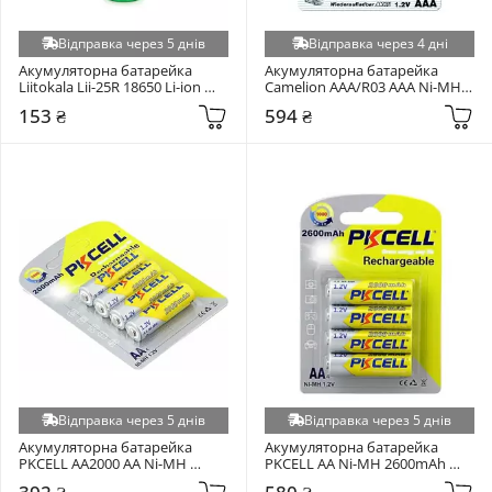
Відправка через 5 днів
Відправка через 4 дні
Акумуляторна батарейка 
Акумуляторна батарейка 
Liitokala Lii-25R 18650 Li-ion 
Camelion AAA/R03 AAA Ni-MH 
2500mAh 1шт
1100mAh 2шт (NH-
153 ₴
594 ₴
AAA1100BP2)
Відправка через 5 днів
Відправка через 5 днів
Акумуляторна батарейка 
Акумуляторна батарейка 
PKCELL AA2000 AA Ni-MH 
PKCELL AA Ni-MH 2600mAh 
750mAh 4шт (PC/AA2000-4BR)
4шт (AA2600-4B)