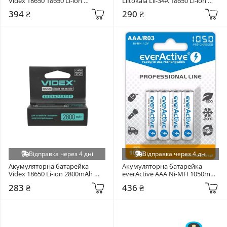
Videx 18650 18650 Li-ion 
Liitokala Lii-34A 18650 Li-ion 
3400mAh 1шт
3400mAh 1шт (Lii-34A)
394 ₴
290 ₴
Відправка через 4 дні
Відправка через 4 дні
Акумуляторна батарейка 
Акумуляторна батарейка 
Videx 18650 Li-ion 2800mAh 
everActive AAA Ni-MH 1050mAh 
1шт
4шт (EVHRL03-1050)
283 ₴
436 ₴