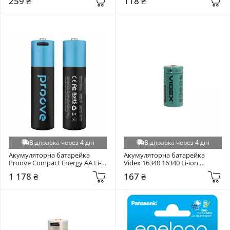
259 ₴
118 ₴
18650)
Відправка через 4 дні
Відправка через 4 дні
Акумуляторна батарейка 
Акумуляторна батарейка 
Proove Compact Energy AA Li-
Videx 16340 16340 Li-ion 
ion 2400mAh 2шт 
800mAh 1шт
1 178 ₴
167 ₴
(RBCE26010008)