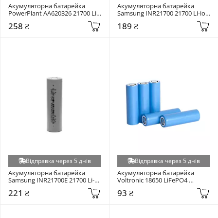
Акумуляторна батарейка 
Акумуляторна батарейка 
PowerPlant AA620326 21700 Li-
Samsung INR21700 21700 Li-ion 
ion 4000mAh 1шт (AA620326)
3000mAh 1шт
258 ₴
189 ₴
Відправка через 5 днів
Відправка через 5 днів
Акумуляторна батарейка 
Акумуляторна батарейка 
Samsung INR21700E 21700 Li-
Voltronic 18650 LiFePO4 
ion 4000mAh 1шт
1500mAh 1шт (IFR18650 1500)
221 ₴
93 ₴