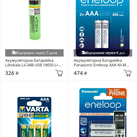
Відправка через 5 днів
Відправка через 4 дні
Акумуляторна батарейка 
Акумуляторна батарейка 
Liitokala Lii-34B-USB 18650 Li-
Panasonic Eneloop AAA Ni-MH 
ion 3400mAh 1шт (NCR18650B)
800mAh 2шт (BK-4MCDE/2CP)
326 ₴
474 ₴