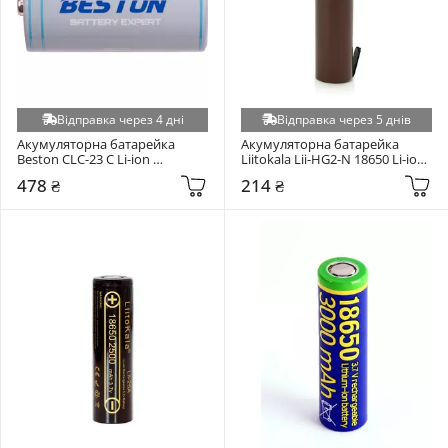
Відправка через 4 дні
Відправка через 5 днів
Акумуляторна батарейка 
Акумуляторна батарейка 
Beston CLC-23 C Li-ion 
Liitokala Lii-HG2-N 18650 Li-ion 
4000mAh 1шт (AA620296)
3000mAh 1шт
478 ₴
214 ₴