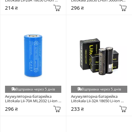
2600mAh 1шт (Lii-26A)
1шт (Lii-50A)
214 ₴
296 ₴
Відправка через 5 днів
Відправка через 5 днів
Акумуляторна батарейка 
Акумуляторна батарейка 
Liitokala Lii-70A ML2032 Li-ion 
Liitokala Lii-32A 18650 Li-ion 
7000mAh 1шт (Lii-70A)
3200mAh 1шт
296 ₴
233 ₴