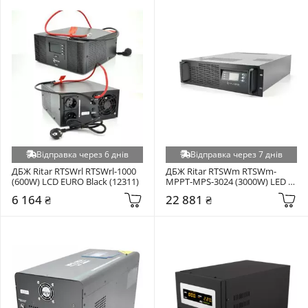
Відправка через 6 днів
Відправка через 7 днів
ДБЖ Ritar RTSWrl RTSWrl-1000 
ДБЖ Ritar RTSWm RTSWm-
(600W) LCD EURO Black (12311)
MPPT-MPS-3024 (3000W) LED 
SCHUKO + IEC Black (10325)
6 164 ₴
22 881 ₴