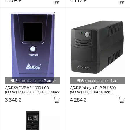
2 205 ₴
4 112 ₴
Відправка через 7 днів
Відправка через 4 дні
ДБЖ SVC VP VP-1000-LCD 
ДБЖ ProLogix PLP PU1500 
(600W) LCD SCHUKO + IEC Black
(900W) LED EURO Black 
(PLPU1500VA4LED)
3 340 ₴
4 284 ₴