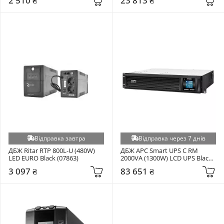
2 510 ₴
23 813 ₴
Відправка завтра
Відправка через 7 днів
ДБЖ Ritar RTP 800L-U (480W) 
ДБЖ APC Smart UPS C RM 
LED EURO Black (07863)
2000VA (1300W) LCD UPS Black 
(SMC2000I-2U)
3 097 ₴
83 651 ₴