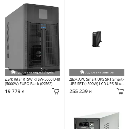
Відправка через 7 днів
Відправка завтра
ДБЖ Ritar RTSW RTSW-5000 D48 
ДБЖ APC Smart UPS SRT Smart-
(5000W) EURO Black (09562)
UPS SRT (4500W) LCD UPS Black 
(SRT5KXLI)
19 779 ₴
255 239 ₴