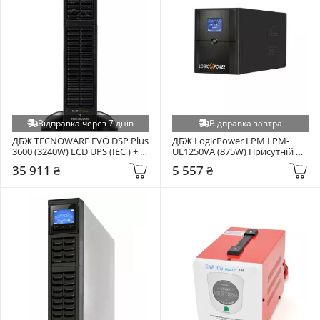
Відправка через 7 днів
Відправка завтра
ДБЖ TECNOWARE EVO DSP Plus 
ДБЖ LogicPower LPM LPM-
3600 (3240W) LCD UPS (IEC ) + 
UL1250VA (875W) Присутній 
USB Black (FGCEDP3602RTIEC)
EURO Black (4987)
35 911 ₴
5 557 ₴