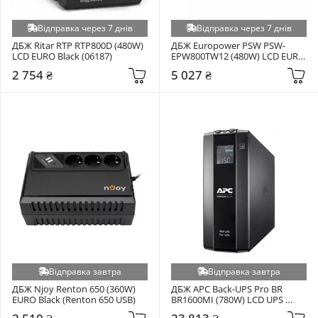
Відправка через 7 днів
Відправка через 7 днів
ДБЖ Ritar RTP RTP800D (480W) 
ДБЖ Europower PSW PSW-
LCD EURO Black (06187)
EPW800TW12 (480W) LCD EURO 
White (PSW-EPW800TW12)
2 754 ₴
5 027 ₴
Відправка завтра
Відправка завтра
ДБЖ Njoy Renton 650 (360W) 
ДБЖ APC Back-UPS Pro BR 
EURO Black (Renton 650 USB)
BR1600MI (780W) LCD UPS 
Black (BR1600MI)