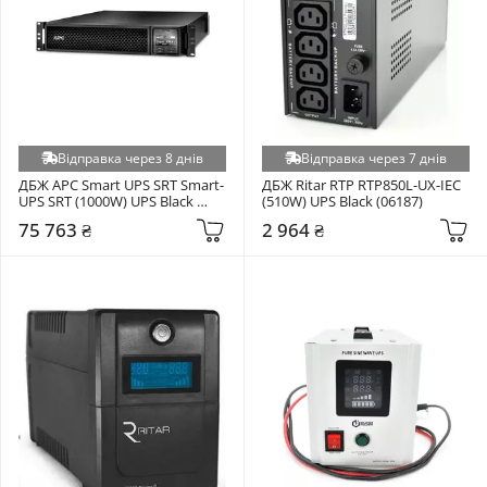
Відправка через 8 днів
Відправка через 7 днів
ДБЖ APC Smart UPS SRT Smart-
ДБЖ Ritar RTP RTP850L-UX-IEC 
UPS SRT (1000W) UPS Black 
(510W) UPS Black (06187)
(SRT10KXLI)
75 763 ₴
2 964 ₴