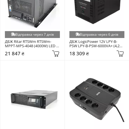
Відправка через 7 днів
Відправка через 6 днів
ДБЖ Ritar RTSWm RTSWm-
ДБЖ LogicPower 12V LPY-B-
MPPT-MPS-4048 (4000W) LED 
PSW LPY-B-PSW-6000VA+ (4,2W) 
SCHUKO + IEC Black (10329)
LCD EURO Black (6615)
21 847 ₴
18 309 ₴