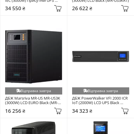
IEC (3000W) Присутній UPS 
(3000W) LCD Black (MR-US3KRT)
Black (00230051)
34 550 ₴
26 622 ₴
Відправка завтра
Відправка завтра
ДБЖ Marsriva MR-US MR-US3K 
ДБЖ PowerWalker VFI 2000 ICR 
(3000W) LCD EURO Black (MR-
IoT (2000W) LCD UPS Black 
US3K)
(10122198)
16 256 ₴
34 323 ₴