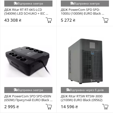
Відправка завтра
Відправка завтра
ДБЖ Ritar RT RT-6KS-LCD 
ДБЖ PowerCom SPD SPD-
(5400W) LED SCHUKO + IEC 
1000U (1000W) EURO Black 
Black (01613)
(00210200)
43 308 ₴
5 272 ₴
Відправка завтра
Відправка через 6 днів
ДБЖ PowerCom SPD SPD-650N 
ДБЖ Ritar RTSW RTSW-3000 
(650W) Присутній EURO Black 
(2100W) EURO Black (09562)
(00210200)
2 995 ₴
14 596 ₴