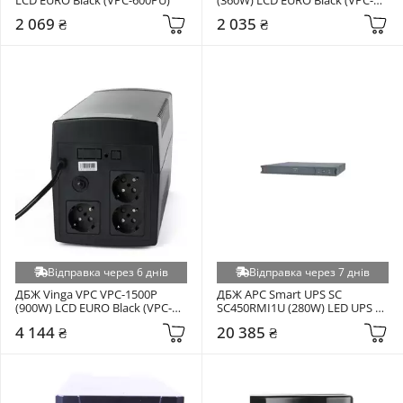
600P)
2 069 ₴
2 035 ₴
Відправка через 6 днів
Відправка через 7 днів
ДБЖ Vinga VPC VPC-1500P 
ДБЖ APC Smart UPS SC 
(900W) LCD EURO Black (VPC-
SC450RMI1U (280W) LED UPS 
1500P)
Black (SC450RMI1U)
4 144 ₴
20 385 ₴