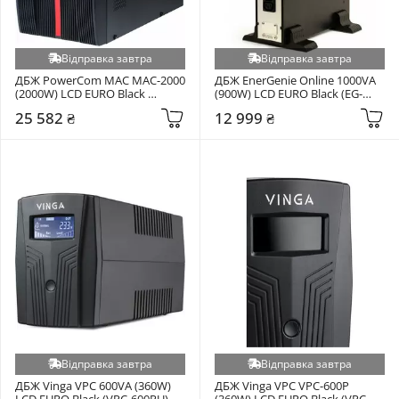
Відправка завтра
Відправка завтра
ДБЖ PowerCom MAC MAC-2000 
ДБЖ EnerGenie Online 1000VA 
(2000W) LCD EURO Black 
(900W) LCD EURO Black (EG-
(00230042)
UPSO-RACK-1000)
25 582 ₴
12 999 ₴
Відправка завтра
Відправка завтра
ДБЖ Vinga VPC 600VA (360W) 
ДБЖ Vinga VPC VPC-600P 
LCD EURO Black (VPC-600PU)
(360W) LCD EURO Black (VPC-