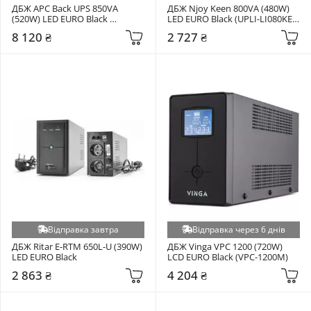
ДБЖ APC Back UPS 850VA 
ДБЖ Njoy Keen 800VA (480W) 
(520W) LED EURO Black 
LED EURO Black (UPLI-LI080KE-
(BE850G2-GR)
CG01B)
8 120 ₴
2 727 ₴
Відправка завтра
Відправка через 6 днів
ДБЖ Ritar E-RTM 650L-U (390W) 
ДБЖ Vinga VPC 1200 (720W) 
LED EURO Black
LCD EURO Black (VPC-1200M)
2 863 ₴
4 204 ₴