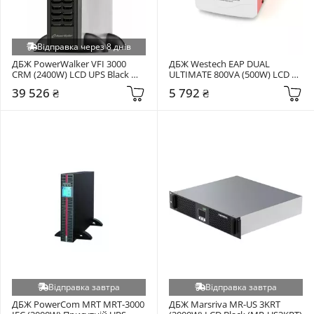
Відправка через 8 днів
ДБЖ PowerWalker VFI 3000 
ДБЖ Westech EAP DUAL 
CRM (2400W) LCD UPS Black 
ULTIMATE 800VA (500W) LCD 
(0102055)
SCHUKO (EURO) White/Orange 
39 526 ₴
5 792 ₴
(WS-EAP-500(800VA) ULTIM)
Відправка завтра
Відправка завтра
ДБЖ PowerCom MRT MRT-3000 
ДБЖ Marsriva MR-US 3KRT 