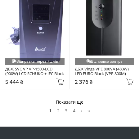
Відправка через 7 днів
Відправка завтра
ДБЖ SVC VP VP-1500-LCD 
ДБЖ Vinga VPE 800VA (480W) 
(900W) LCD SCHUKO + IEC Black
LED EURO Black (VPE-800M)
5 444 ₴
2 376 ₴
Показати ще
1
2
3
4
›
››