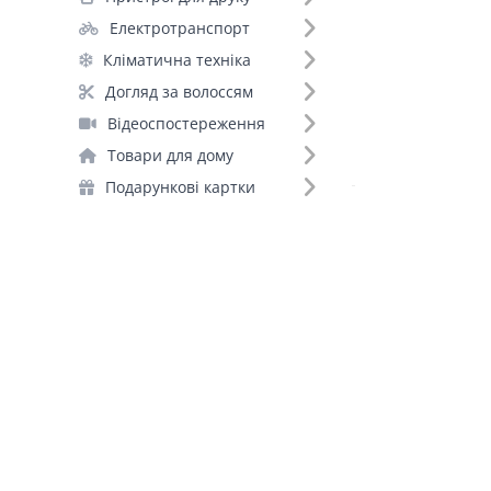
Акумуляторні батарейки (88)
Електротранспорт
Портативні зарядні станції (76)
Кліматична техніка
Зарядні пристрої для акумуляторів (47)
Догляд за волоссям
Інвертори (32)
Відеоспостереження
Стабілізатори (16)
Товари для дому
ДБЖ для роутерів (9)
Подарункові картки