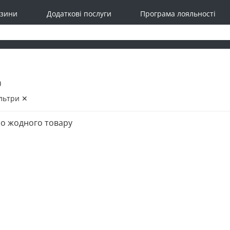
зини
Додаткові послуги
Програма лояльності
)
льтри ✕
о жодного товару