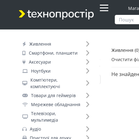
Мага
Продукти
Живлення
Живлення
Живлення (0
Фільтр
Смартфони, планшети
Очистити фі
Аксесуари
Вид товару (11)
Ноутбуки
Не знайден
Комп'ютери,
комплектуючі
Павербанки (529)
Товари для геймерів
Акумулятори для ДБЖ (446)
Мережеве обладнання
Джерела безперебійного живлення
Телевізори,
(273)
мультимедіа
Батарейки (272)
Аудіо
Мережеві фільтри (270)
Пристрої для друку