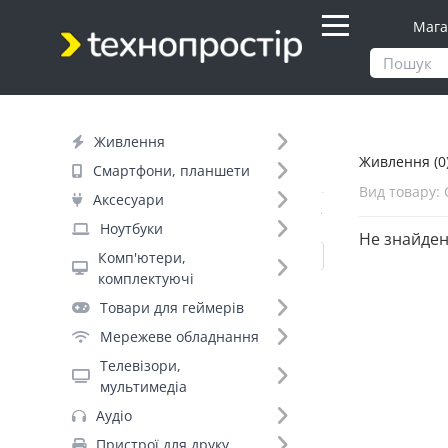
Мага
Продукти
Живлення
Живлення
Живлення (0
Фільтр
Смартфони, планшети
Вид товару: 
Аксесуари
Вид товару (11)
Ноутбуки
Не знайден
Комп'ютери,
комплектуючі
Павербанки (529)
Товари для геймерів
Акумулятори для ДБЖ (446)
Мережеве обладнання
Джерела безперебійного живлення
Телевізори,
(273)
мультимедіа
Батарейки (272)
Аудіо
Мережеві фільтри (270)
Пристрої для друку