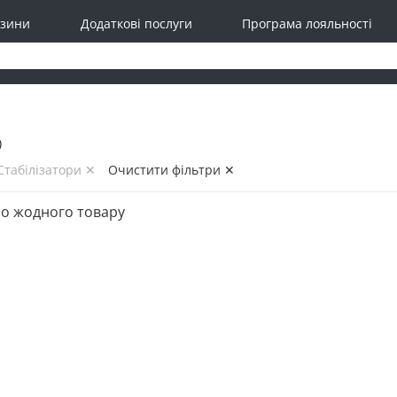
зини
Додаткові послуги
Програма лояльності
)
Стабілізатори ✕
Очистити фільтри ✕
о жодного товару