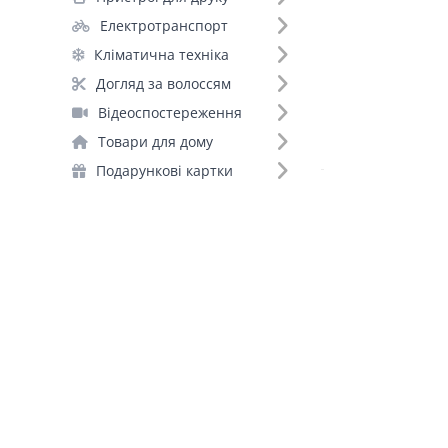
Акумуляторні батарейки (88)
Електротранспорт
Портативні зарядні станції (76)
Кліматична техніка
Зарядні пристрої для акумуляторів (47)
Догляд за волоссям
Інвертори (32)
Відеоспостереження
Стабілізатори (19)
Товари для дому
ДБЖ для роутерів (9)
Подарункові картки