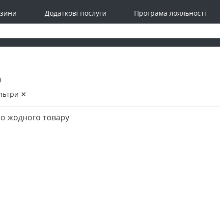
зини
Додаткові послуги
Програма лояльності
)
льтри ✕
о жодного товару