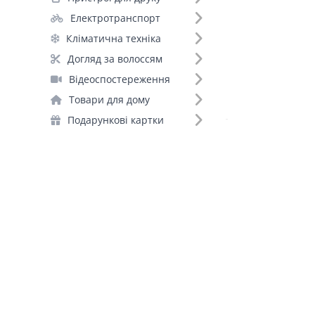
Акумуляторні батарейки (88)
Електротранспорт
Портативні зарядні станції (76)
Кліматична техніка
Зарядні пристрої для акумуляторів (47)
Догляд за волоссям
Інвертори (32)
Відеоспостереження
Стабілізатори (16)
Товари для дому
ДБЖ для роутерів (10)
Подарункові картки