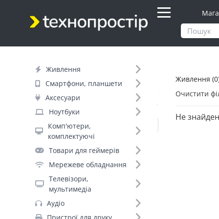
Мага
Продукти
Живлення
Живлення
Живлення (0
Фільтр
Смартфони, планшети
Очистити фі
Аксесуари
Вид товару (11)
Ноутбуки
Не знайден
Комп'ютери,
комплектуючі
Павербанки (520)
Товари для геймерів
Акумулятори для ДБЖ (442)
Мережеве обладнання
Джерела безперебійного живлення
Телевізори,
(273)
мультимедіа
Мережеві фільтри (270)
Аудіо
Батарейки (267)
Пристрої для друку