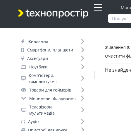
Мага
Продукти
Живлення
Живлення
Живлення (0
Фільтр
Смартфони, планшети
Очистити фі
Аксесуари
Вид товару (11)
Ноутбуки
Не знайден
Комп'ютери,
комплектуючі
Павербанки (579)
Товари для геймерів
Акумулятори для ДБЖ (568)
Мережеве обладнання
Джерела безперебійного живлення
Телевізори,
(514)
мультимедіа
Батарейки (317)
Аудіо
Мережеві фільтри (306)
Пристрої для друку