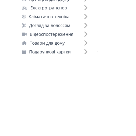
Акумуляторні батарейки (111)
Електротранспорт
Портативні зарядні станції (88)
Кліматична техніка
Зарядні пристрої для акумуляторів (48)
Догляд за волоссям
Інвертори (39)
Відеоспостереження
Стабілізатори (30)
Товари для дому
ДБЖ для роутерів (11)
Подарункові картки