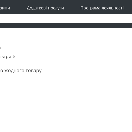
зини
Додаткові послуги
Програма лояльності
)
льтри ✕
о жодного товару