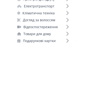
Акумуляторні батарейки (89)
Електротранспорт
Портативні зарядні станції (74)
Кліматична техніка
Зарядні пристрої для акумуляторів (47)
Догляд за волоссям
Інвертори (32)
Відеоспостереження
Стабілізатори (15)
Товари для дому
ДБЖ для роутерів (10)
Подарункові картки