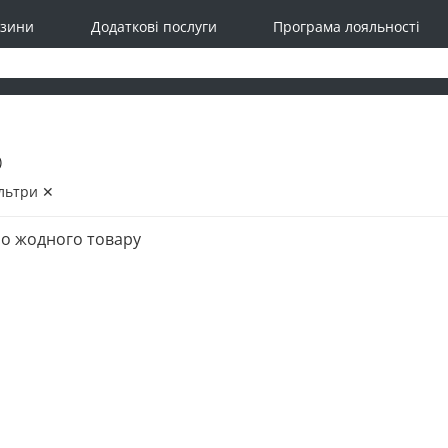
зини
Додаткові послуги
Програма лояльності
)
льтри ✕
о жодного товару