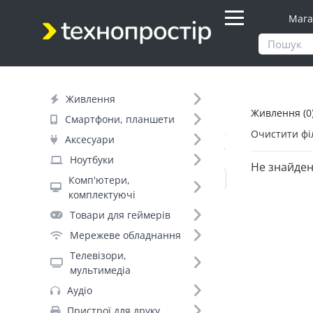
Мага
Продукти
Живлення
Живлення
Живлення (0
Фільтр
Смартфони, планшети
Очистити фі
Аксесуари
Вид товару (11)
Ноутбуки
Не знайден
Комп'ютери,
комплектуючі
Павербанки (533)
Товари для геймерів
Акумулятори для ДБЖ (442)
Мережеве обладнання
Джерела безперебійного живлення
Телевізори,
(290)
мультимедіа
Мережеві фільтри (271)
Аудіо
Батарейки (264)
Пристрої для друку