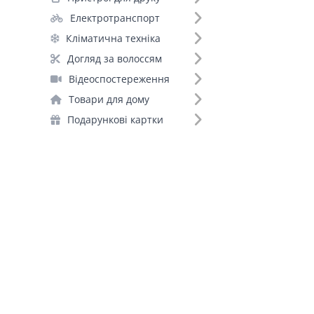
Duracell (1)
Електротранспорт
EnerGenie (1)
Кліматична техніка
Varta (1)
Догляд за волоссям
Yonii (1)
Відеоспостереження
Товари для дому
Подарункові картки