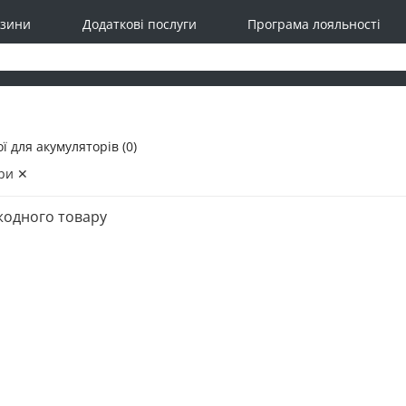
зини
Додаткові послуги
Програма лояльності
ї для акумуляторів (0)
ри ✕
жодного товару