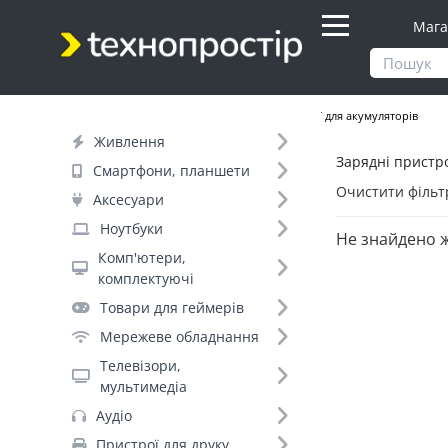
Мага
Продукти
Живлення
Зарядні пристрої для акумуляторів
Живлення
Зарядні пристро
Фільтр
Смартфони, планшети
Очистити фільт
Аксесуари
Бренд (10)
Ноутбуки
Не знайдено 
Комп'ютери,
комплектуючі
Liitokala (23)
Товари для геймерів
Videx (7)
Мережеве обладнання
PowerPlant (5)
Телевізори,
Nitecore (4)
мультимедіа
Merlion (2)
Аудіо
Voltronic (2)
Пристрої для друку