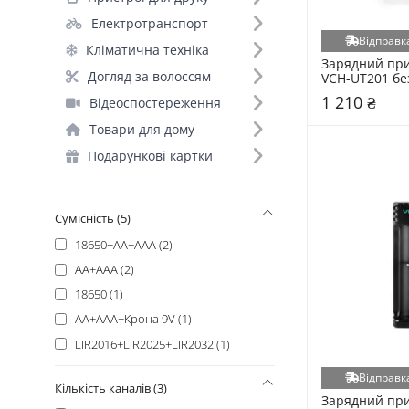
PowerPlant (+5)
Електротранспорт
Nitecore (+4)
Відправка
Кліматична техніка
Merlion (+2)
Зарядний прис
Voltronic (+2)
Догляд за волоссям
VCH-UT201 без
(296562)
Duracell (+1)
1 210 ₴
Відеоспостереження
EnerGenie (+1)
Товари для дому
Varta (+1)
Подарункові картки
Yonii (+1)
Сумісність (5)
18650+AA+AAA (2)
АА+ААА (2)
18650 (1)
AA+AAA+Крона 9V (1)
LIR2016+LIR2025+LIR2032 (1)
Відправка
Кількість каналів (3)
Зарядний прис