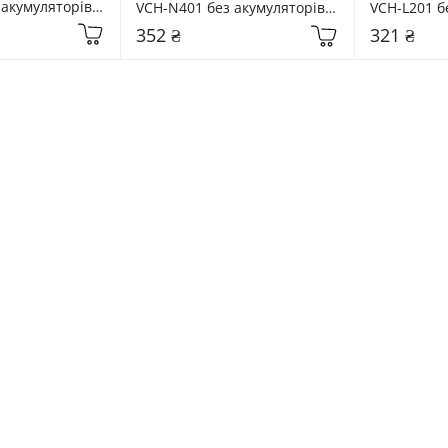
акумуляторів 
VCH-N401 без акумуляторів 
VCH-L201 бе
(483162)
(483131)
352 ₴
321 ₴