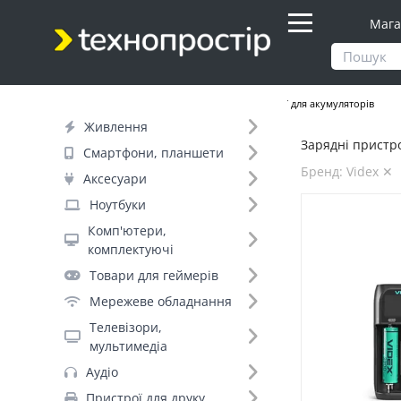
Мага
Продукти
Живлення
Зарядні пристрої для акумуляторів
Живлення
Зарядні пристро
Фільтр
Смартфони, планшети
Бренд: Videx ✕
Аксесуари
Ціна
Ноутбуки
Комп'ютери,
Днів до відправки (2)
комплектуючі
Товари для геймерів
Бренд (10)
Мережеве обладнання
Телевізори,
мультимедіа
Videx (7)
Аудіо
Liitokala (+23)
Пристрої для друку