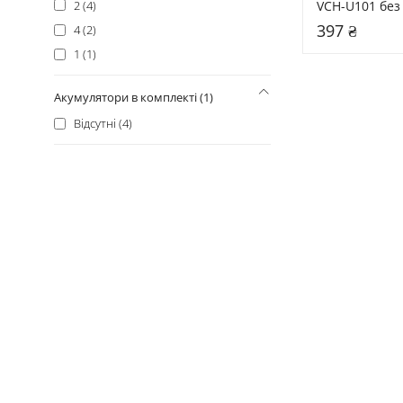
2 (4)
VCH-U101 без 
(483148)
397 ₴
4 (2)
1 (1)
Акумулятори в комплекті (1)
Відсутні (4)