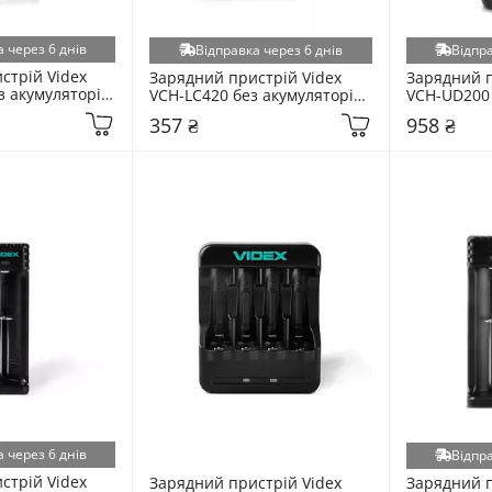
 через 6 днів
Відправка через 6 днів
Відпра
трій Videx 
Зарядний пристрій Videx 
Зарядний п
 акумуляторів 
VCH-LC420 без акумуляторів 
VCH-UD200 
(484336)
(25030)
357 ₴
958 ₴
 через 6 днів
Відпра
трій Videx 
Зарядний пристрій Videx 
Зарядний п