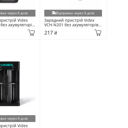
вка через 6 днів
Відправка через 6 днів
ристрій Videx 
Зарядний пристрій Videx 
без акумуляторів 
VCH-N201 без акумуляторів 
(293479)
217 ₴
вка через 6 днів
ристрій Videx 