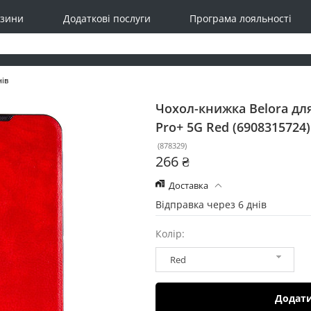
зини
Додаткові послуги
Програма лояльності
нів
Чохол-книжка Belora для
Pro+ 5G
Red (6908315724)
(
878329
)
266 ₴
Доставка
Відправка через 6 днів
Колір:
Red
Додат